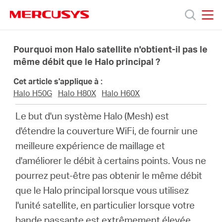
Click
to
skip
MERCUSYS
MERCUSYS
the
Produits
navigation
Pourquoi mon Halo satellite n'obtient-il pas le
bar
même débit que le Halo principal ?
Support
Cet article s'applique à :
Halo H50G
Halo H80X
Halo H60X
À
Le but d'un système Halo (Mesh) est
d'étendre la couverture WiFi, de fournir une
propos
meilleure expérience de maillage et
d'améliorer le débit à certains points.
Vous ne
de
pourrez peut-être pas obtenir le même débit
que le Halo principal lorsque vous utilisez
Mercusys
l'unité satellite, en particulier lorsque votre
bande passante est extrêmement élevée