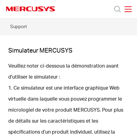
Click
to
skip
MERCUSYS
MERCUSYS
the
Simulateur
Support
Produits
navigation
MERCUSYS
bar
Support
Simulateur MERCUSYS
À
Veuillez noter ci-dessous la démonstration avant
d'utiliser le simulateur :
propos
1. Ce simulateur est une interface graphique Web
virtuelle dans laquelle vous pouvez programmer le
de
micrologiel de votre produit MERCUSYS. Pour plus
Mercusys
de détails sur les caractéristiques et les
spécifications d’un produit individuel, utilisez la