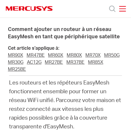
Click
to
skip
MERCUSYS
MERCUSYS
the
Produits
navigation
Comment ajouter un routeur à un réseau
bar
EasyMesh en tant que périphérique satellite
Support
Cet article s'applique à:
MR90X
MR47BE
MR60X
MR80X
MR70X
MR50G
A
MR30G
AC12G
MR27BE
MR37BE
MR85X
MR25BE
propos
Les routeurs et les répéteurs EasyMesh
fonctionnent ensemble pour former un
de
réseau WiFi unifié. Parcourez votre maison et
restez connecté aux vitesses les plus
Mercusys
rapides possibles grâce à la couverture
transparente d'EasyMesh.