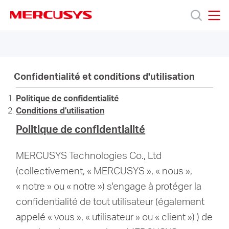
Click
to
skip
MERCUSYS
MERCUSYS
the
Produits
navigation
bar
Confidentialité et conditions d'utilisation
Support
Politique de confidentialité
A
Conditions d'utilisation
Politique de confidentialité
propos
MERCUSYS Technologies Co., Ltd
de
(collectivement, « MERCUSYS », « nous »,
« notre » ou « notre ») s'engage à protéger la
Mercusys
confidentialité de tout utilisateur (également
appelé « vous », « utilisateur » ou « client ») ) de