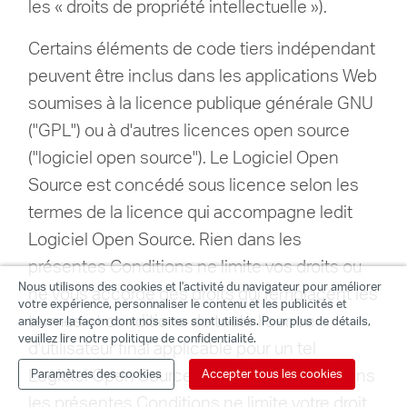
les « droits de propriété intellectuelle »).
Certains éléments de code tiers indépendant
peuvent être inclus dans les applications Web
soumises à la licence publique générale GNU
("GPL") ou à d'autres licences open source
("logiciel open source").
Le Logiciel Open
Source est concédé sous licence selon les
termes de la licence qui accompagne ledit
Logiciel Open Source.
Rien dans les
présentes Conditions ne limite vos droits ou
Nous utilisons des cookies et l'activité du navigateur pour améliorer
ne vous accorde des droits qui remplacent les
votre expérience, personnaliser le contenu et les publicités et
termes et conditions de toute licence
analyser la façon dont nos sites sont utilisés. Pour plus de détails,
veuillez lire notre politique de confidentialité.
d'utilisateur final applicable pour un tel
Logiciel Open Source.
En particulier, rien dans
Paramètres des cookies
Accepter tous les cookies
les présentes Conditions ne limite votre droit