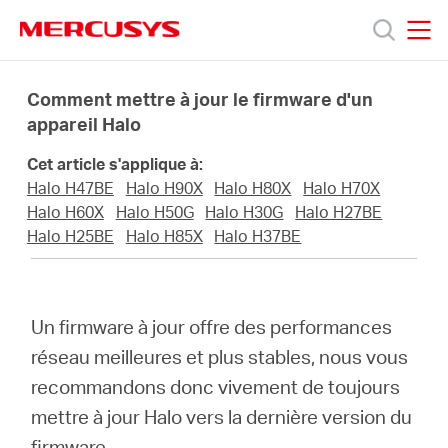
Click
to
skip
MERCUSYS
MERCUSYS
the
Produits
navigation
Comment mettre à jour le firmware d'un
bar
appareil Halo
Support
Cet article s'applique à:
Halo H47BE
Halo H90X
Halo H80X
Halo H70X
A
Halo H60X
Halo H50G
Halo H30G
Halo H27BE
Halo H25BE
Halo H85X
Halo H37BE
propos
Un firmware à jour offre des performances
de
réseau meilleures et plus stables, nous vous
recommandons donc vivement de toujours
Mercusys
mettre à jour Halo vers la dernière version du
firmware.