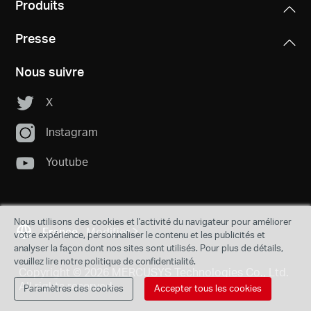
Produits
Presse
Nous suivre
X
Instagram
Youtube
Nous utilisons des cookies et l'activité du navigateur pour améliorer
France
Modifier
votre expérience, personnaliser le contenu et les publicités et
analyser la façon dont nos sites sont utilisés. Pour plus de détails,
veuillez lire notre politique de confidentialité.
Copyright © 2026 MERCUSYS Technologies Co., Ltd.
All rights reserved.
Paramètres des cookies
Accepter tous les cookies