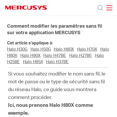
Click
to
skip
MERCUSYS
MERCUSYS
the
Produits
navigation
Comment modifier les paramètres sans fil
bar
sur votre application MERCUSYS
Support
Cet article s'applique à:
Halo H30G
Halo H50G
Halo H60X
Halo H70X
Halo
A
H80X
Halo H90X
Halo H47BE
Halo H27BE
Halo
H25BE
Halo H85X
Halo H37BE
propos
Si vous souhaitez modifier le nom sans fil, le
mot de passe ou le type de sécurité sans fil
de
du réseau Halo, ce guide vous montrera
comment procéder.
Mercusys
Ici, nous prenons Halo H80X comme
exemple.