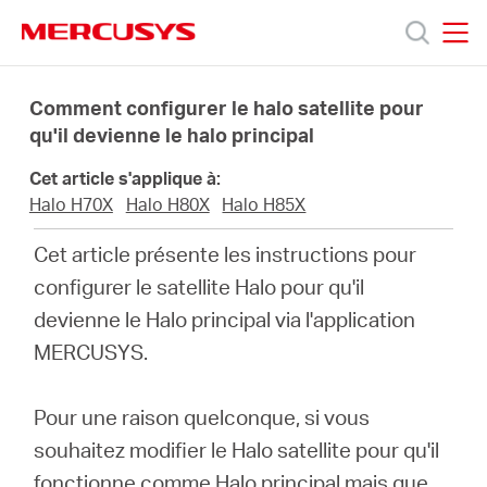
Click
to
skip
MERCUSYS
MERCUSYS
the
Produits
navigation
Comment configurer le halo satellite pour
bar
qu'il devienne le halo principal
Support
Cet article s'applique à:
Halo H70X
Halo H80X
Halo H85X
A
Cet article présente les instructions pour
configurer le satellite Halo pour qu'il
propos
devienne le Halo principal via l'application
MERCUSYS.
de
Pour une raison quelconque, si vous
Mercusys
souhaitez modifier le Halo satellite pour qu'il
fonctionne comme Halo principal mais que