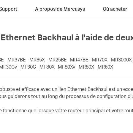
Support
A propos de Mercusys
Où acheter
Ethernet Backhaul à l'aide de de
BE
MR37BE
MR85X
MR25BE
MR47BE
MR70X
MR3000X
MF30Gv
MF30G
MF80X
MF80Xv
MR80X
MR60X
buste et efficace avec un lien Ethernet Backhaul est un exc
vous guiderons tout au long du processus de configuration d'u
e fonctionne que lorsque votre routeur principal et votre rou