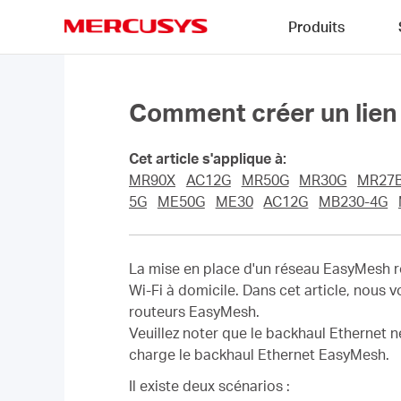
Click
Produits
to
skip
MERCUSYS
the
navigation
bar
Comment créer un lien 
Cet article s'applique à:
MR90X
AC12G
MR50G
MR30G
MR27
5G
ME50G
ME30
AC12G
MB230-4G
La mise en place d'un réseau EasyMesh ro
Wi-Fi à domicile. Dans cet article, nous 
routeurs EasyMesh.
Veuillez noter que le backhaul Ethernet n
charge le backhaul Ethernet EasyMesh.
Il existe deux scénarios :