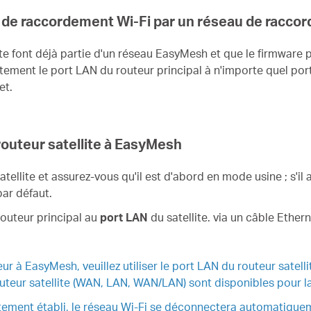
u de raccordement Wi-Fi par un réseau de racco
llite font déjà partie d'un réseau EasyMesh et que le firmwar
tement le port LAN du routeur principal à n'importe quel port 
et.
routeur satellite à EasyMesh
atellite et assurez-vous qu'il est d'abord en mode usine ; s'il 
par défaut.
routeur principal au
port LAN
du satellite. via un câble Ethern
r à EasyMesh, veuillez utiliser le port LAN du routeur satell
uteur satellite (WAN, LAN, WAN/LAN) sont disponibles pour la
ctement établi, le réseau Wi-Fi se déconnectera automatique