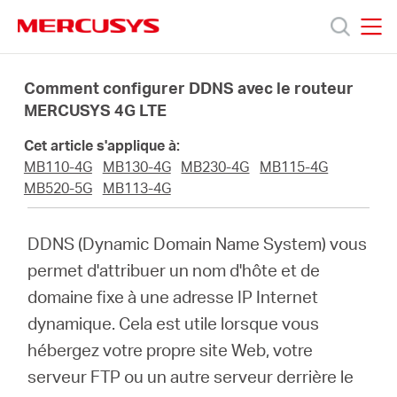
Click
to
skip
MERCUSYS
MERCUSYS
the
Produits
navigation
Comment configurer DDNS avec le routeur
bar
MERCUSYS 4G LTE
Support
Cet article s'applique à:
MB110-4G
MB130-4G
MB230-4G
MB115-4G
A
MB520-5G
MB113-4G
propos
DDNS (Dynamic Domain Name System) vous
permet d'attribuer un nom d'hôte et de
de
domaine fixe à une adresse IP Internet
dynamique. Cela est utile lorsque vous
Mercusys
hébergez votre propre site Web, votre
serveur FTP ou un autre serveur derrière le