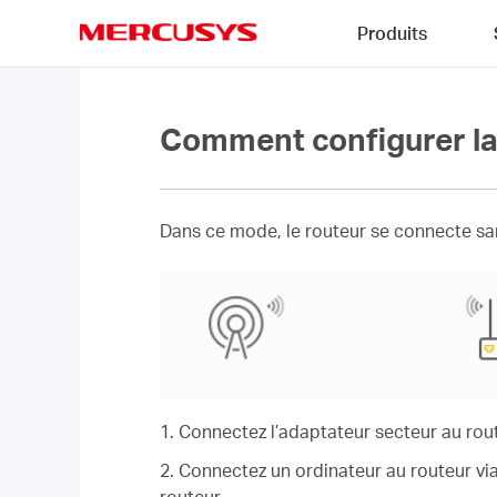
Click
Produits
to
skip
MERCUSYS
the
navigation
bar
Comment configurer l
Dans ce mode, le routeur se connecte sans
1. Connectez l’adaptateur secteur au rout
2. Connectez un ordinateur au routeur via 