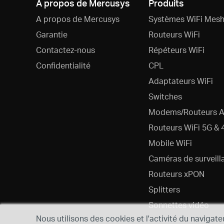
A propos de Mercusys
Produits
A propos de Mercusys
Systèmes WiFi Mesh
Garantie
Routeurs WiFi
Contactez-nous
Répéteurs WiFi
Confidentialité
CPL
Adaptateurs WiFi
Switches
Modems/Routeurs 
Routeurs WiFi 5G & 
Mobile WiFi
Caméras de surveill
Routeurs xPON
Splitters
Sonnettes vidéo
Nous utilisons des cookies et l'activité du navigate