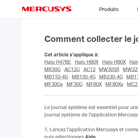
Click
Produits
to
skip
MERCUSYS
the
navigation
bar
Comment collecter le j
Cet article s'applique à:
Halo H47BE
Halo H90X
Halo H80X
Hal
MR30G
AC12G
AC12
MW305R
MW32
MB110-4G
MB130-4G
MB230-4G
MB1
MF30Gv
MF30G
MF80X
MF80Xv
MC2
Le journal système est essentiel pour une
journal système de l'application Mercusys
1. Lancez l'application Mercusys et conne
puis sélectionnez
Aide
.