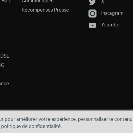
 Halo
Communiqués
X
Récompenses Presse
Instagram
Youtube
ADSL
4G
ance
ur pour améliorer votre expérience, personnaliser le contenu 
e politique de confidentialité.