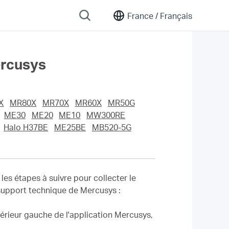
France /
Français
ercusys
X
MR80X
MR70X
MR60X
MR50G
ME30
ME20
ME10
MW300RE
Halo H37BE
ME25BE
MB520-5G
les étapes à suivre pour collecter le
u support technique de Mercusys :
périeur gauche de l'application Mercusys,