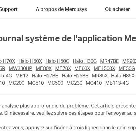
Support
A propos de Mercusys
Où acheter
ournal système de l'application M
o H70X
Halo H60X
Halo H50G
Halo H30G
MR47BE
MR90
5R
MW330HP
ME80X
ME70X
ME60X
ME1500X
ME50G
15-4G
ME12
Halo H27BE
Halo H25BE
MR85X
Halo H85X
10
MC200
MC510
MC500
MC230
MC410
MB113-4G
 analyse plus approfondie du problème. Cet article présente 
. Si nécessaire, veuillez suivre ces étapes pour l'envoyer a
ctez-vous, appuyez sur l'icône à trois lignes dans le coin su