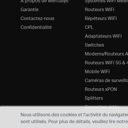
A propos de Mercusys
Systèmes WiFi Mesh
Garantie
Routeurs WiFi
Contactez-nous
Répéteurs WiFi
Confidentialité
CPL
Adaptateurs WiFi
Switches
Modems/Routeurs 
Routeurs WiFi 5G & 
Mobile WiFi
Caméras de surveill
Routeurs xPON
Splitters
Sonnettes vidéo
Nous utilisons des cookies et l'activité du navigate
sont utilisés. Pour plus de détails, veuillez lire notr