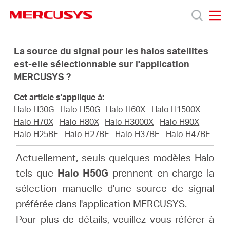
Click
to
skip
MERCUSYS
MERCUSYS
the
Produits
navigation
La source du signal pour les halos satellites
bar
est-elle sélectionnable sur l'application
MERCUSYS ?
Support
Cet article s'applique à:
A
Halo H30G
Halo H50G
Halo H60X
Halo H1500X
Halo H70X
Halo H80X
Halo H3000X
Halo H90X
Halo H25BE
Halo H27BE
Halo H37BE
Halo H47BE
propos
Actuellement, seuls quelques modèles Halo
de
tels que
Halo H50G
prennent en charge la
sélection manuelle d'une source de signal
Mercusys
préférée dans l'application MERCUSYS.
Pour plus de détails, veuillez vous référer à