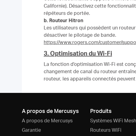
Californie). Désactivez cette fonctionnali
répéteurs de portée.
b. Routeur Hitron
Les utilisateurs qui possèdent un routeu
désactiver le pilotage de bande.
https://www.rogers.com/customer/suppor
3. Optimisation du Wi-Fi
La fonction d'optimisation Wi-Fi est conç
changement de canal du routeur entraîne 
routeur, les appareils connectés peuvent
A propos de Mercusys
Produits
A propos de Mercusys
Systèmes WiFi Mesh
Garantie
Routeurs WiFi