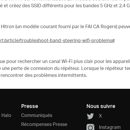
té et créez des SSID différents pour les bandes 5 GHz et 2,4 GH
r Hitron (un modèle courant fourni par le FAI CA Rogers) peuv
t/article/troubleshoot-band-steering-wifi-problems#
ue pour rechercher un canal Wi-Fi plus clair pour les apparei
une perte de connexion du répéteur. Lorsque le répéteur ten
 rencontrer des problèmes intermittents.
Presse
Nous suivre
 Halo
Communiqués
X
Récompenses Presse
Instagram