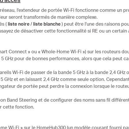
éseau, l'extendeur de portée Wi-Fi fonctionne comme un prox
ndeur seront transformés de manière complexe.
ès (
liste noire
/
liste blanche
) peut être l'une des raisons pou
essayez de désactiver cette fonctionnalité si RE ou un certain
mart Connect » ou « Whole-Home Wi-Fi ») sur les routeurs 
t 5 GHz pour de bonnes performances, alors que cela peut c
ils Wi-Fi de passer de la bande 5 GHz à la bande 2,4 GHz ou 
 à 5 GHz et en laissant 2,4 GHz comme seule option. Cependan
ngateur de portée peut perdre la connexion lorsque le routeu
on Band Steering et de configurer des noms sans fil différent
r cette fonction.
ome Wi-Fi » sur le HomeHub300 (un modèle courant fourni par 