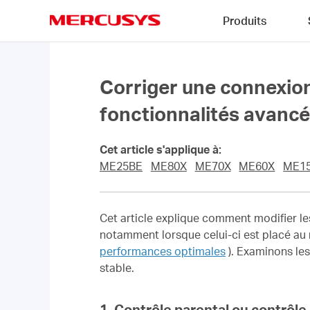
Click
Produits
to
skip
MERCUSYS
the
navigation
bar
Corriger une connexion 
fonctionnalités avancé
Cet article s'applique à:
ME25BE
ME80X
ME70X
ME60X
ME1
Cet article explique comment modifier les
notamment lorsque celui-ci est placé au 
performances optimales
). Examinons les
stable.
1. Contrôle parental ou contrôle