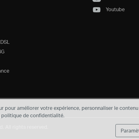
Youtube
ADSL
4G
ance
ur pour améliorer votre expérience, personnaliser le contenu 
e politique de confidentialité.
 All rights reserved.
Paramèt