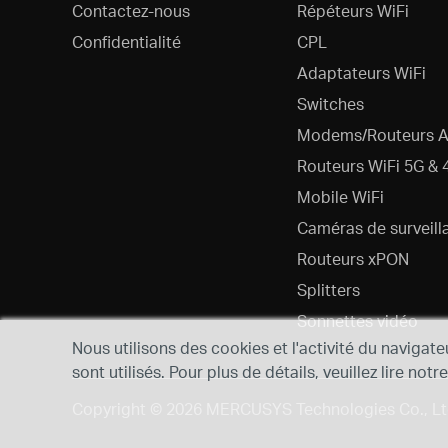
Contactez-nous
Répéteurs WiFi
Confidentialité
CPL
Adaptateurs WiFi
Switches
Modems/Routeurs 
Routeurs WiFi 5G & 
Mobile WiFi
Caméras de surveill
Routeurs xPON
Splitters
Sonnettes vidéo
Nous utilisons des cookies et l'activité du navigate
sont utilisés. Pour plus de détails, veuillez lire notr
Copyright © 2026 MERCUSYS Technologies Co., Ltd.