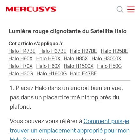
Click
to
skip
MERCUSYS
MERCUSYS
the
Produits
navigation
Lumière rouge clignotante du Satellite Halo
bar
Cet article s'applique à:
Support
Halo H47BE
Halo H37BE
Halo H27BE
Halo H25BE
Halo H90X
Halo H80X
Halo H85X
Halo H3000X
A
Halo H70X
Halo H60X
Halo H1500X
Halo H50G
Halo H30G
Halo H1900G
Halo E47BE
propos
1. Placez Halo dans un endroit bien en vue,
pas dans un placard fermé ni trop près du
de
plafond.
Vous pouvez vous référer à
Comment puis-je
Mercusys
trouver un emplacement approprié pour mon
Halo ?
pour trouver un emplacement