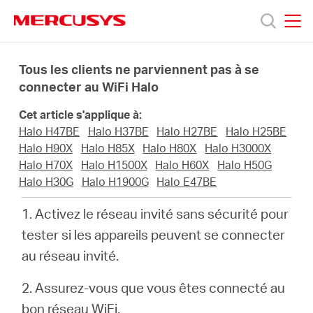
Click
to
skip
MERCUSYS
MERCUSYS
the
Produits
navigation
Tous les clients ne parviennent pas à se
bar
connecter au WiFi Halo
Support
Cet article s'applique à:
Halo H47BE
Halo H37BE
Halo H27BE
Halo H25BE
A
Halo H90X
Halo H85X
Halo H80X
Halo H3000X
Halo H70X
Halo H1500X
Halo H60X
Halo H50G
Halo H30G
Halo H1900G
Halo E47BE
propos
1. Activez le réseau invité sans sécurité pour
de
tester si les appareils peuvent se connecter
au réseau invité.
Mercusys
2. Assurez-vous que vous êtes connecté au
bon réseau WiFi.