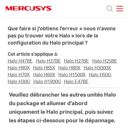
Click
to
skip
MERCUSYS
MERCUSYS
the
Produits
navigation
Que faire si j'obtiens l'erreur « nous n'avons
bar
pas pu trouver votre Halo » lors de la
configuration du Halo principal ?
Support
Cet article s'applique à:
A
Halo H47BE
Halo H37BE
Halo H27BE
Halo H25BE
Halo H90X
Halo H85X
Halo H80X
Halo H3000X
Halo H70X
Halo H60X
Halo H1500X
Halo H50G
propos
Halo H30G
Halo H1900G
Halo E47BE
Veuillez débrancher les autres unités Halo
de
du package et allumer d'abord
uniquement le Halo principal, puis suivez
Mercusys
les étapes ci-dessous pour le dépannage.