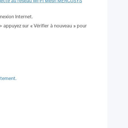
 connecté au réseau Wi-Fi Mesh MERCUSYS
nnexion Internet.
> appuyez sur « Vérifier à nouveau » pour
ctement.