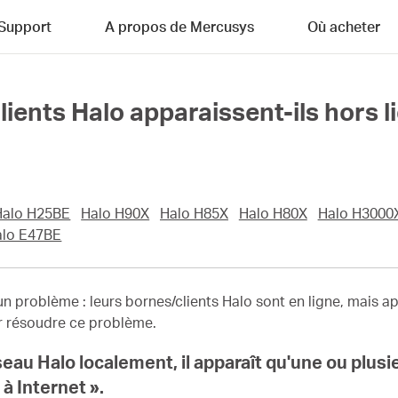
Support
A propos de Mercusys
Où acheter
ents Halo apparaissent-ils hors li
Halo H25BE
Halo H90X
Halo H85X
Halo H80X
Halo H3000
alo E47BE
un problème : leurs bornes/clients Halo sont en ligne, mais ap
 résoudre ce problème.
seau Halo localement, il apparaît qu'une ou plusi
à Internet ».