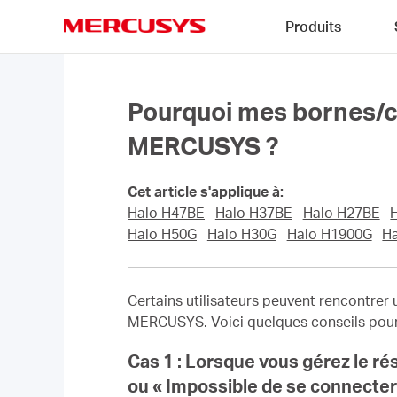
Click
Produits
to
skip
MERCUSYS
the
navigation
bar
Pourquoi mes bornes/cli
MERCUSYS ?
Cet article s'applique à:
Halo H47BE
Halo H37BE
Halo H27BE
Halo H50G
Halo H30G
Halo H1900G
H
Certains utilisateurs peuvent rencontrer 
MERCUSYS. Voici quelques conseils pour
Cas 1 : Lorsque vous gérez le ré
ou « Impossible de se connecter 