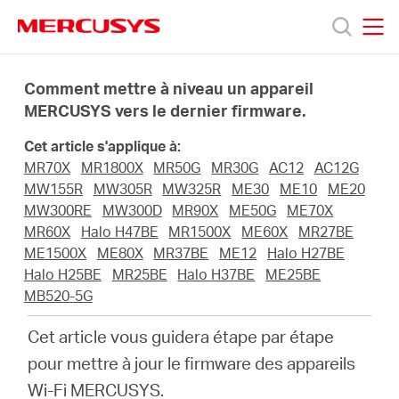
Click
to
skip
MERCUSYS
MERCUSYS
the
Produits
navigation
Comment mettre à niveau un appareil
bar
MERCUSYS vers le dernier firmware.
Support
Cet article s'applique à:
MR70X
MR1800X
MR50G
MR30G
AC12
AC12G
A
MW155R
MW305R
MW325R
ME30
ME10
ME20
MW300RE
MW300D
MR90X
ME50G
ME70X
MR60X
Halo H47BE
MR1500X
ME60X
MR27BE
propos
ME1500X
ME80X
MR37BE
ME12
Halo H27BE
Halo H25BE
MR25BE
Halo H37BE
ME25BE
de
MB520-5G
Cet article vous guidera étape par étape
Mercusys
pour mettre à jour le firmware des appareils
Wi-Fi MERCUSYS.