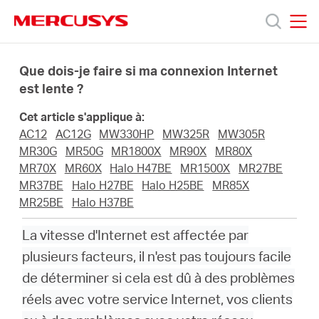
Click
to
skip
MERCUSYS
MERCUSYS
the
Produits
navigation
Que dois-je faire si ma connexion Internet
bar
est lente ?
Support
Cet article s'applique à:
AC12
AC12G
MW330HP
MW325R
MW305R
A
MR30G
MR50G
MR1800X
MR90X
MR80X
MR70X
MR60X
Halo H47BE
MR1500X
MR27BE
MR37BE
Halo H27BE
Halo H25BE
MR85X
propos
MR25BE
Halo H37BE
La vitesse d'Internet est affectée par
de
plusieurs facteurs, il n'est pas toujours facile
de déterminer si cela est dû à des problèmes
Mercusys
réels avec votre service Internet, vos clients