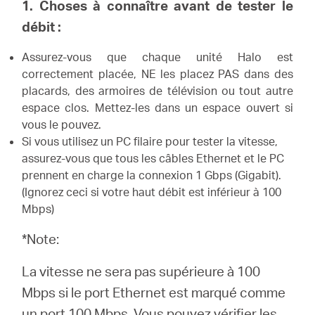
Où
1. Choses à connaître avant de tester le
débit :
acheter
Assurez-vous que chaque unité Halo est
correctement placée, NE les placez PAS dans des
placards, des armoires de télévision ou tout autre
espace clos.
Mettez-les dans un espace ouvert si
vous le pouvez.
France
Si vous utilisez un PC filaire pour tester la vitesse,
assurez-vous que tous les câbles Ethernet et le PC
/
prennent en charge la connexion 1 Gbps (Gigabit).
(Ignorez ceci si votre haut débit est inférieur à 100
Mbps)
Français
*Note:
La vitesse ne sera pas supérieure à 100
Mbps si le port Ethernet est marqué comme
un port 100 Mbps.
Vous pouvez vérifier les