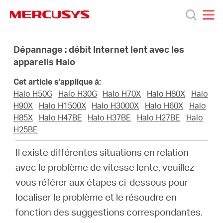
Click
to
skip
MERCUSYS
MERCUSYS
the
Produits
navigation
Dépannage : débit Internet lent avec les
bar
appareils Halo
Support
Cet article s'applique à:
Halo H50G
Halo H30G
Halo H70X
Halo H80X
Halo
A
H90X
Halo H1500X
Halo H3000X
Halo H60X
Halo
H85X
Halo H47BE
Halo H37BE
Halo H27BE
Halo
H25BE
propos
Il existe différentes situations en relation
de
avec le problème de vitesse lente, veuillez
vous référer aux étapes ci-dessous pour
Mercusys
localiser le problème et le résoudre en
fonction des suggestions correspondantes.