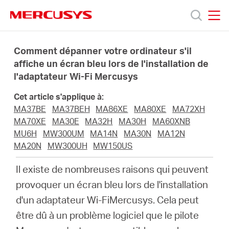
Click
to
skip
MERCUSYS
MERCUSYS
the
Produits
navigation
Comment dépanner votre ordinateur s'il
bar
affiche un écran bleu lors de l'installation de
l'adaptateur Wi-Fi Mercusys
Support
Cet article s'applique à:
A
MA37BE
MA37BEH
MA86XE
MA80XE
MA72XH
MA70XE
MA30E
MA32H
MA30H
MA60XNB
MU6H
MW300UM
MA14N
MA30N
MA12N
propos
MA20N
MW300UH
MW150US
Il existe de nombreuses raisons qui peuvent
de
provoquer un écran bleu lors de l'installation
d'un adaptateur Wi-FiMercusys.
Cela peut
Mercusys
être dû à un problème logiciel que le pilote