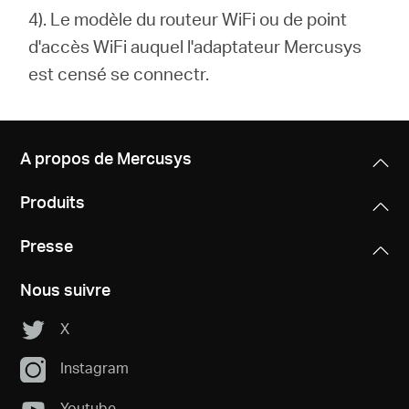
4).
Le modèle du routeur WiFi ou de point
d'accès WiFi auquel l'adaptateur Mercusys
est censé se connectr.
A propos de Mercusys
Produits
Presse
Nous suivre
X
Instagram
Youtube