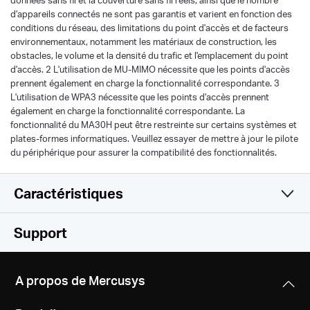
données sans fil et la couverture sans fil réels, ainsi que le nombre
d'appareils connectés ne sont pas garantis et varient en fonction des
conditions du réseau, des limitations du point d'accès et de facteurs
environnementaux, notamment les matériaux de construction, les
obstacles, le volume et la densité du trafic et l'emplacement du point
d'accès. 2 L'utilisation de MU-MIMO nécessite que les points d'accès
prennent également en charge la fonctionnalité correspondante. 3
L'utilisation de WPA3 nécessite que les points d'accès prennent
également en charge la fonctionnalité correspondante. La
fonctionnalité du MA30H peut être restreinte sur certains systèmes et
plates-formes informatiques. Veuillez essayer de mettre à jour le pilote
du périphérique pour assurer la compatibilité des fonctionnalités.
Caractéristiques
WiFi
Support
Matériel
Normes WiFi
A propos de Mercusys
IEEE 802.11 a/n/ac 5 GHz
Autres
Dimensions
IEEE 802.11 b/g/n 2.4 GH