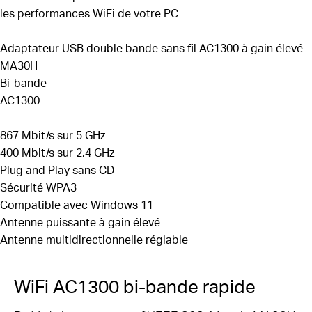
les performances WiFi de votre PC
2
bande passante
Sécurité améliorée —
La dernière amélioration de la
Adaptateur USB double bande
sans fil AC1300 à gain élevé
sécurité, WPA3, offre une protection renforcée en
MA30H
3
Bi-bande
matière de sécurité des mots de passe personnels
AC1300
Compatibilité descendante
—
Prise en charge
complète des
normes
802.11ac/a/b/g/n
867 Mbit/s sur 5 GHz
Compatible Windows
—
Système d'exploitation pris
400 Mbit/s sur 2,4 GHz
en charge : Windows 10, 11
Plug and Play sans CD
Sécurité WPA3
Compatible avec Windows 11
Antenne puissante à gain élevé
Antenne
multidirectionnelle
réglable
WiFi AC1300 bi-bande rapide