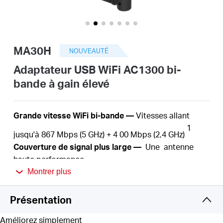
Où
acheter
MA30H
NOUVEAUTÉ
Adaptateur USB WiFi AC1300 bi-
bande à gain élevé
France
Grande
vitesse
WiFi bi-bande
—
Vitesses
allant
/
1
jusqu'à
867
Mbps (5 GHz) + 4
00
Mbps (2,4
GHz)
Couverture de signal plus large
—
Une
antenne
Français
haute performance
Plug and Play —
Branchez le MA30H avec le pilote
Montrer plus
interne et profitez d'une installation simple et
conviviale.
Présentation
MU-MIMO
—
Servez simultanément
plusieurs
Améliorez simplement
appareils
sans
plus de latence ni
de congestion de la