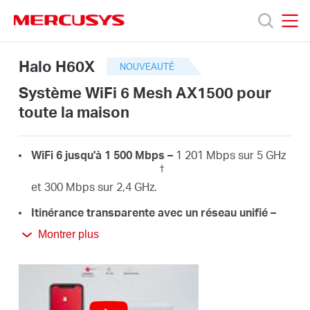
Click
to
skip
MERCUSYS
MERCUSYS
the
Halo
Produits
Halo H60X
navigation
H60X
NOUVEAUTÉ
bar
[V1]
Système WiFi 6 Mesh AX1500 pour
2-
Support
pack
toute la maison
|
Système
A
WiFi
WiFi 6 jusqu'à 1 500 Mbps –
1 201 Mbps sur 5 GHz
6
†
Mesh
et 300 Mbps sur 2,4 GHz.
propos
AX1500
pour
Itinérance transparente avec un réseau unifié –
toute
Les bornes Halo fonctionnent ensemble pour
de
la
Montrer plus
basculer automatiquement entre les Halos lorsque
maison
vous vous déplacez dans votre maison avec un
‡
Mercusys
seul nom et mot de passe WiFi unifiés.