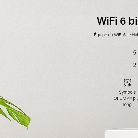
WiFi 6 b
Équipé du WiFi 6, le Ha
5
2
Symbole
OFDM 4× pl
long