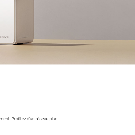
maison
e de vie numérique. Halo fonctionne
ment. Profitez d'un réseau plus
 offrant une expérience réseau
.
 tampon !