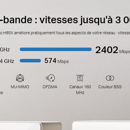
i-bande : vitesses jusqu'à 3
lo H85X améliore pratiquement tous les aspects de votre réseau : vitesse,
2402
 GHz
Mbp
574
,4 GHz
Mbps
MU-MIMO
OFDMA
Canaux 160
Couleur BSS
us
MHz