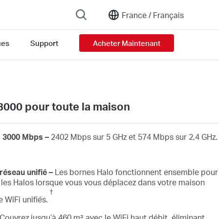
France /
Français
ues
Support
Acheter Maintenant
000 pour toute la maison
à 3000 Mbps –
2402 Mbps sur 5 GHz et 574 Mbps sur 2,4 GHz.
réseau unifié –
Les bornes Halo fonctionnent ensemble pour
les Halos lorsque vous vous déplacez dans votre maison
†
 WiFi unifiés.
Couvrez jusqu’à 460 m² avec le WiFi haut débit, éliminant