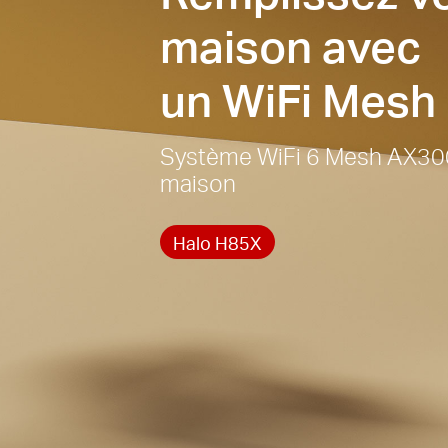
maison avec
un WiFi Mesh 
Système WiFi 6 Mesh AX300
maison
Halo H85X