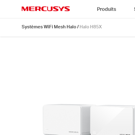
Click
Produits
to
skip
MERCUSYS
the
Halo
Systèmes WiFi Mesh Halo
/
Halo H85X
navigation
H85X
bar
[V1]
|
Système
WiFi
6
Mesh
AX3000
pour
toute
la
maison