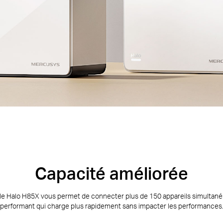
olution WiFi pour toute la 
Capacité améliorée
rnet instable et des débits internet insuffisants pour suivre votre rythm
 le Halo H85X vous permet de connecter plus de 150 appareils simultané
garantir un signal WiFi puissant dans tous les recoins de votre maison,
performant qui charge plus rapidement sans impacter les performances
lement rapide et stable. Finies les interruptions et les mises en mémoire