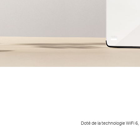
Une s
Rien de pire qu'une connexion Inte
Doté de la technologie WiFi 6,
comme un système unifié pour 
incroyab