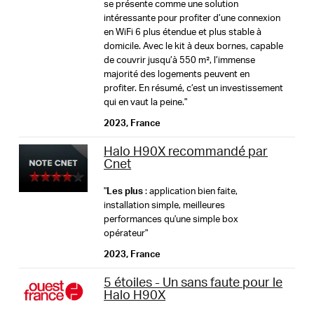
Administration
se présente comme une solution
2× Halo H90X Units
Reset button
11g 6Mbps:-96dBm
intéressante pour profiter d’une connexion
Local Management, Remote Management, Multi-
1× RJ45 Ethernet Cable
11g 54Mbps:-78dBm
en WiFi 6 plus étendue et plus stable à
Managers
MERCUSYS
2× Power Adapters
domicile. Avec le kit à deux bornes, capable
11ax HE20 MCS11:-66dBm
de couvrir jusqu’à 550 m², l’immense
Quick Installation Guide
11ax HE40 MCS11:-62.5dBm
L'application MERCUSYS vous offre le moyen le plus
majorité des logements peuvent en
DHCP
5GHz:
profiter. En résumé, c’est un investissement
simple de configurer en quelques minutes et de gérer
11a 6Mbps:-94.5dBm
Server, Client
Environnement
qui en vaut la peine."
votre WiFi à la maison ou à l'extérieur via vos appareils
11a 54Mbps:-77dBm
iOS ou Android.
Température de fonctionnement : 0 °C à 40 °C
2023, France
11ac VHT20 MCS8:-72.5dBm
Humidité de fonctionnement : 10 % à 90 % sans
Sécurité Firewall
Halo H90X recommandé par
11ax HE80 MCS11:-59dBm
condensation
SPI Firewall
Cnet
11ax HE160 MCS11:-55dBm
Humidité de stockage : 5 % à 90 % sans condensation
"
Les plus
: application bien faite,
Protocoles
installation simple, meilleures
Puissance Transmission
Supports IPv4 and IPv6
performances qu'une simple box
2.4 GHz < 20dBm (EIRP)
opérateur"
5 GHz < 23dBm (EIRP)
2023, France
Réseau Invités
5 étoiles - Un sans faute pour le
Sécurité WiFi
Halo H90X
2.4 GHz Guest Network,
WPA-PSK/WPA2-PSK/WPA3
5 GHz Guest Network