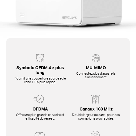
Symbole OFDM 4 × plus
MU-MIMO
long
Connectez plus d'appareils
simultanément.
Fournit une couverture accrue et le
rend 11% plus rapide.
OFDMA
Canaux 160 MHz
Offre une plus grande capacité et
Double largeur de canal pour des
efficacité du réseau.
connexions plus rapides.