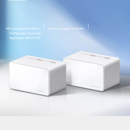
WiFi 6 bi-bande
6,0 Gbit/s
Port multi-gigabit
2,5 Gbit/s
Configuration facile avec
l'application MERCUSYS