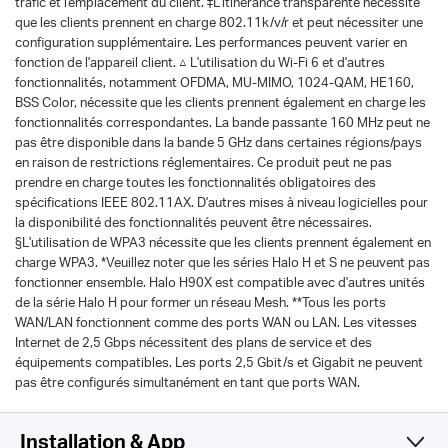
trafic et l'emplacement du client. ‡L'itinérance transparente nécessite
que les clients prennent en charge 802.11k/v/r et peut nécessiter une
configuration supplémentaire. Les performances peuvent varier en
fonction de l'appareil client. △ L'utilisation du Wi-Fi 6 et d'autres
fonctionnalités, notamment OFDMA, MU-MIMO, 1024-QAM, HE160,
BSS Color, nécessite que les clients prennent également en charge les
fonctionnalités correspondantes. La bande passante 160 MHz peut ne
pas être disponible dans la bande 5 GHz dans certaines régions/pays
en raison de restrictions réglementaires. Ce produit peut ne pas
prendre en charge toutes les fonctionnalités obligatoires des
spécifications IEEE 802.11AX. D'autres mises à niveau logicielles pour
la disponibilité des fonctionnalités peuvent être nécessaires.
§L'utilisation de WPA3 nécessite que les clients prennent également en
charge WPA3. *Veuillez noter que les séries Halo H et S ne peuvent pas
fonctionner ensemble. Halo H90X est compatible avec d'autres unités
de la série Halo H pour former un réseau Mesh. **Tous les ports
WAN/LAN fonctionnent comme des ports WAN ou LAN. Les vitesses
Internet de 2,5 Gbps nécessitent des plans de service et des
équipements compatibles. Les ports 2,5 Gbit/s et Gigabit ne peuvent
pas être configurés simultanément en tant que ports WAN.
Installation & App