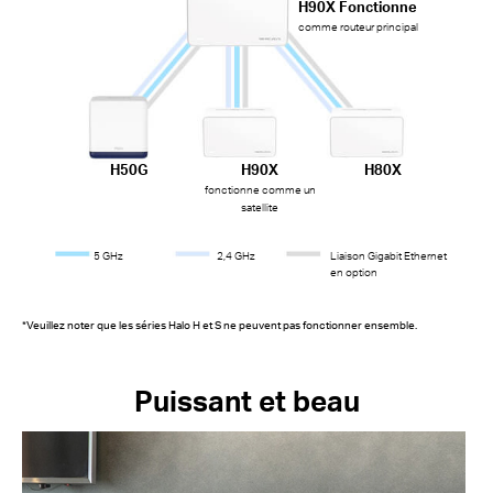
H90X Fonctionne
comme routeur principal
H50G
H90X
H80X
fonctionne comme un
satellite
5 GHz
2,4 GHz
Liaison Gigabit Ethernet
en option
*Veuillez noter que les séries Halo H et S ne peuvent pas fonctionner ensemble.
Puissant et beau