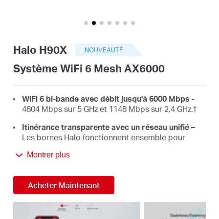
Où
acheter
Halo H90X
NOUVEAUTÉ
Système WiFi 6 Mesh AX6000
France
WiFi 6 bi-bande avec débit jusqu'à 6000 Mbps -
4804 Mbps sur 5 GHz et 1148 Mbps sur 2,4 GHz.†
/
Itinérance transparente avec un réseau unifié –
Les bornes Halo fonctionnent ensemble pour
basculer automatiquement entre Halos lorsque
Français
Montrer plus
vous vous déplacez dans votre maison avec un
seul nom et mot de passe WiFi unifiés.‡
Acheter Maintenant
Couverture de toute la maison -
Couverture
jusqu'à 800 m² avec WiFi haut débit, éliminant les
zones sans WiFi chez vous.†