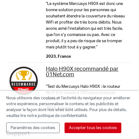
"Le système Mercusys H90X est donc une
Installation facile
Gestion en temps réel
bonne solution pour les personnes qui
Protocole Mesh
souhaitent étendre la couverture du réseau
WiFi et profiter de très bons débits. Nous
802.11k/v/r
avons aimé l’installation qui est très facile,
que l’on s’y connaisse ou pas. Avec ce
produit, il y a peu de risque de se tromper
Qualité de Service
Réseau Invités
mais plutôt tout à y gagner."
2023, France
Halo H90X recommandé par
01Net.com
contrôle parental
"Test du Mercusys Halo H90X : le routeur
Wi-Fi 6 bi-bande à 250 euros presque
Nous utilisons des cookies et l'activité du navigateur pour améliorer
parfait"
votre expérience, personnaliser le contenu et les publicités et
2023, France
analyser la façon dont nos sites sont utilisés. Pour plus de détails,
veuillez lire notre politique de confidentialité.
MERCUSYS vous aide à
Paramètres des cookies
Accepter tous les cookies
Support
configurer en quelques étapes