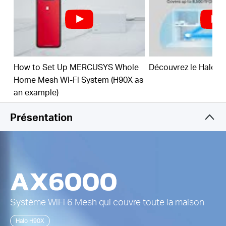
Connectez plus de 150 appareils -
Fournissez des
connexions rapides et stables sur 150 appareils.†
Gérez facilement votre réseau -
Utilisez
l'application MERCUSYS pour configurer et
administrer rapidement votre WiFi.
Vous pouvez
How to Set Up MERCUSYS Whole
Découvrez le Halo H
également gérer le temps et le contenu en ligne
de vos enfants.
Home Mesh Wi-Fi System (H90X as
an example)
Ports multi-gigabits 2,5 Gbit/s –
1 port 2,5 Gbit/s
et 2 ports Gigabit par borne Halo pour des
Présentation
connexions filaires ultra-rapides.**
*Veuillez noter que les séries Halo H et S ne peuvent
pas fonctionner ensemble.
Système
Wi
Fi 6 Mesh qui couvre toute la maison
Halo H90X