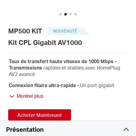
Où
acheter
MP500 KIT
NOUVEAUTÉ
Kit CPL Gigabit AV1000
France
Taux de transfert haute vitesse de 1000 Mbps -
Transmissions
rapides et stables avec HomePlug
AV2 avancé
/
Connexion filaire
ultra-rapide -
Un port gigabit
fournit une connexion Internet haut débit aux PC,
Français
Montrer plus
IPTV et consoles de jeux
Plug & Play
- Aucun câblage ni configuration requis -
Acheter Maintenant
il suffit de brancher
Extension facile
- Étendez la couverture en ajoutant
Présentation
simplement plus de CPL