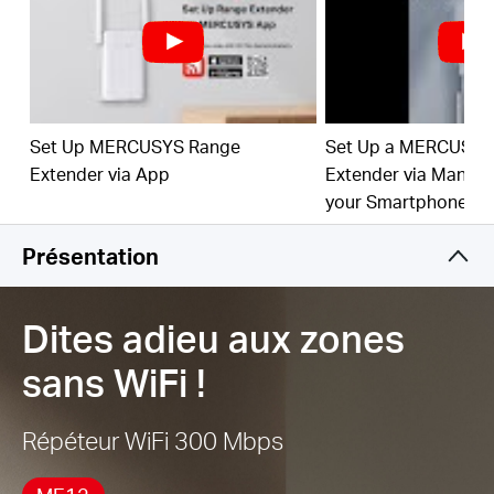
Indicateur de signal
— La LED multicolore vous
aide à trouver le bon emplacement pour votre
prolongateur de portée pour la meilleure
extension Wi-Fi
Set Up MERCUSYS Range
Set Up a MERCUSYS
Fonctionne avec n'importe quel routeur/Box
Internet ou point d'accès WiFi
Extender via App
Extender via Manag
your Smartphone
Présentation
Dites adieu aux zones
sans WiFi !
Répéteur WiFi 300 Mbps