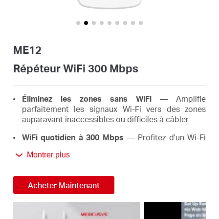
Où
acheter
ME12
Répéteur WiFi 300 Mbps
France
Éliminez les zones sans WiFi
— Amplifie
parfaitement les signaux Wi-Fi vers des zones
auparavant inaccessibles ou difficiles à câbler
/
WiFi quotidien à 300 Mbps
— Profitez d'un Wi-Fi
étendu rapide et stable n'importe où jusqu'à 300
Français
Montrer plus
Mbps, répondant aux besoins de votre vie
quotidienne*
Acheter Maintenant
Configuration facile en une seule touche
—
Appuyez simplement sur le bouton WPS pour
étendre votre couverture Wi-Fi en quelques
secondes