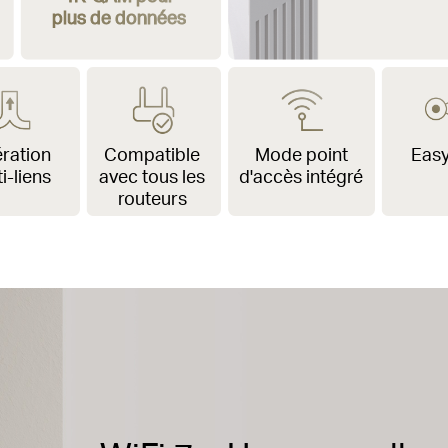
plus de données
ration
Compatible
Mode point
Eas
i-liens
avec tous les
d'accès intégré
routeurs