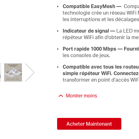
Compatible EasyMesh —
Compat
technologie crée un réseau WiFi
les interruptions et les décalages
Indicateur
de
signal
—
La LED mu
répéteur WiFi afin d'obtenir la me
Port
rapide
1000
Mbps — Fournit
les consoles de jeux
.
Compatible
avec
tous
les
route
simple répéteur WiFi. Connectez-l
transformer en point d'accès WiF
Montrer moins
Acheter Maintenant