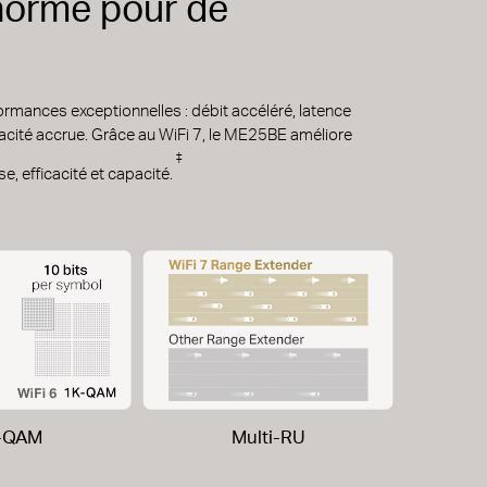
 norme pour de
formances exceptionnelles : débit accéléré, latence
icacité accrue. Grâce au WiFi 7, le ME25BE améliore
‡
e, efficacité et capacité.
-QAM
Multi-RU