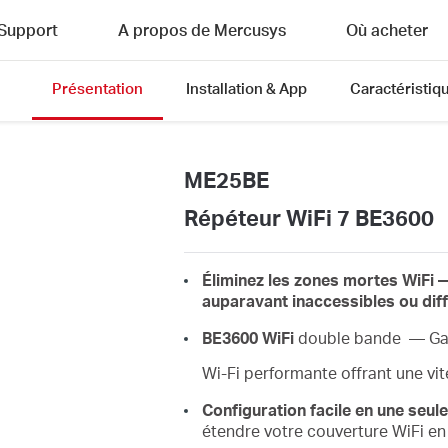
Support
A propos de Mercusys
Où acheter
Présentation
Installation & App
Caractéristiq
ME25BE
Répéteur WiFi 7 BE3600
Éliminez
les
zones
mortes
WiFi
—
auparavant
inaccessibles ou diff
BE3600
WiFi
double bande — Gard
Wi-Fi performante offrant une vit
Configuration
facile
en
une seul
étendre votre couverture WiFi e