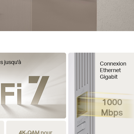
s jusqu'à
Connexion
Ethernet
Gigabit
1000
Mbps
4K-QAM pour