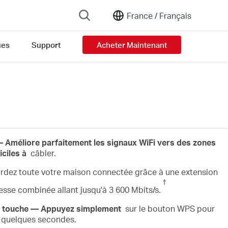
France /
Français
ues
Support
Acheter Maintenant
 Améliore
parfaitement
les signaux WiFi
vers
des zones
iciles
à
câbler.
ez toute votre maison connectée grâce à une extension
†
esse combinée allant jusqu'à 3 600 Mbits/s.
e
touche
— Appuyez
simplement
sur le bouton WPS pour
n quelques secondes.