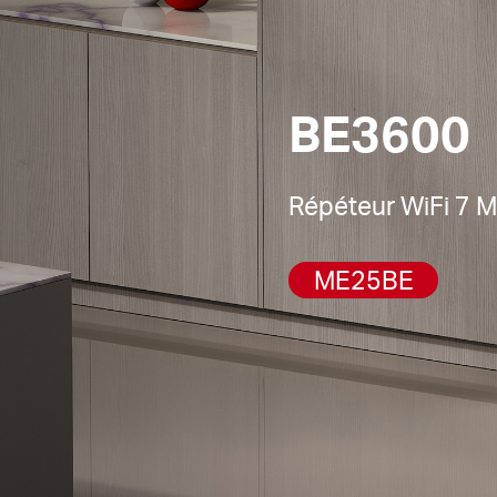
BE3600
Répéteur WiFi 7
ME25BE