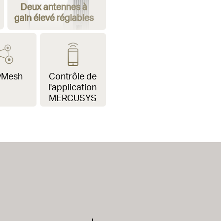
Deux antennes à
gain élevé réglables
yMesh
Contrôle de
l'application
MERCUSYS