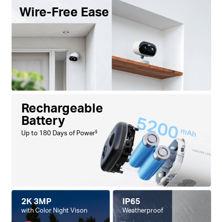
Wire-Free Ease
Rechargeable
Battery
Up to 180 Days of Power
§
2K 3MP
IP65
with Color Night Vison
Weatherproof