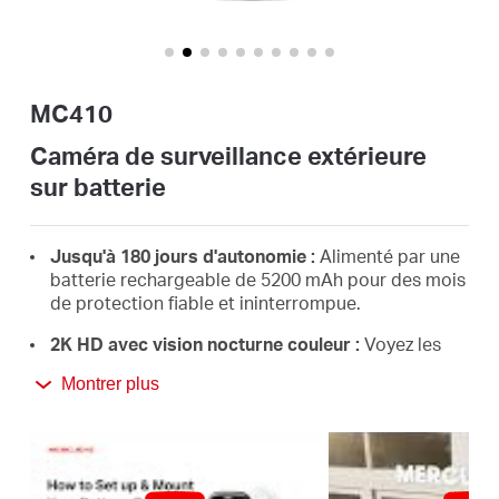
Où
acheter
MC410
Caméra de surveillance extérieure
sur batterie
France
Jusqu'à 180 jours d'autonomie :
Alimenté par une
/
batterie rechargeable de 5200
mAh
pour des mois
de protection fiable et ininterrompue.
Français
2K HD avec vision nocturne couleur
:
Voyez les
visages et les détails clairement, même la nuit,
Montrer plus
grâce à un projecteur intégré qui s’allume
†
lorsqu’une personne est détectée.
Installation entièrement sans fil :
aucun câble,