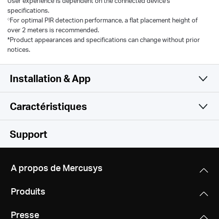
User experience is dependent on the connected device's
specifications.
◇
For optimal PIR detection performance, a flat placement height of
over 2 meters is recommended.
*Product appearances and specifications can change without prior
notices.
Installation & App
Caractéristiques
Simple et fonctionnel
Caméra
Support
Vidéo & Audio
Capteur image
A propos de Mercusys
1/3” Progressive Scan CMOS Sensor
Logiciel
Résolution max.
Produits
2304× 1296 px
Lentille
Stockage
Sécurité
Focal Length: 3.16mm ±5%
Presse
128-bit AES Encryption with SSL/TLS