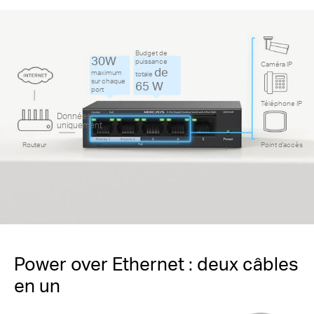
Budget de
30W
puissance
Caméra IP
de
maximum
totale
sur chaque
65 W
port
Téléphone IP
Données
uniquement
Routeur
Point d'accès
Power over Ethernet : deux câbles
en un