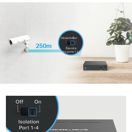
Désactivé
Sur
250m
Étendre
les ports 1 à 4