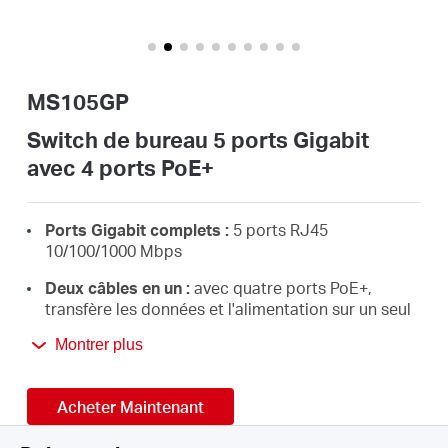
Où
acheter
MS105GP
Switch de bureau 5 ports Gigabit
avec 4 ports PoE+
France
Ports Gigabit complets :
5 ports RJ45
/
10/100/1000 Mbps
Deux câbles en un :
avec quatre ports PoE+,
Français
transfère les données et l'alimentation sur un seul
câble
Montrer plus
PoE+ haute puissance :
prise en charge de
l'alimentation PoE jusqu'à 30W pour chaque port
Acheter Maintenant
PoE et 65 W pour tous les ports PoE*
Longue portée jusqu'à 250 m :
augmente la