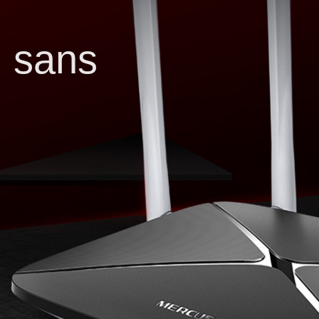
 sans
e