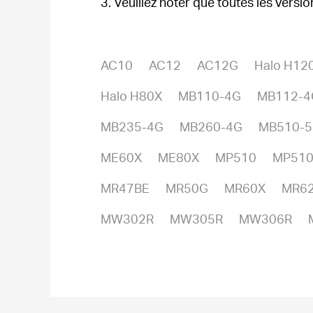
3. Veuillez noter que toutes les versi
AC10
AC12
AC12G
Halo H12
Halo H80X
MB110-4G
MB112-4
MB235-4G
MB260-4G
MB510-
ME60X
ME80X
MP510
MP510
MR47BE
MR50G
MR60X
MR6
MW302R
MW305R
MW306R