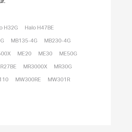
ur.
lo H32G
Halo H47BE
4G
MB135-4G
MB230-4G
500X
ME20
ME30
ME50G
R27BE
MR3000X
MR30G
110
MW300RE
MW301R