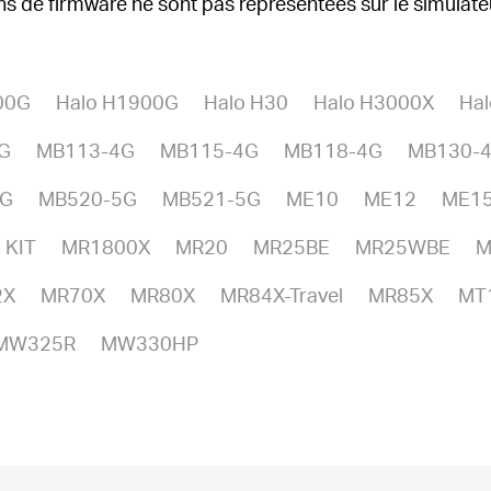
ons de firmware ne sont pas représentées sur le simulate
00G
Halo H1900G
Halo H30
Halo H3000X
Ha
G
MB113-4G
MB115-4G
MB118-4G
MB130-
5G
MB520-5G
MB521-5G
ME10
ME12
ME1
 KIT
MR1800X
MR20
MR25BE
MR25WBE
M
2X
MR70X
MR80X
MR84X-Travel
MR85X
MT
MW325R
MW330HP