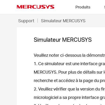
Click
Produits
to
skip
MERCUSYS
the
Simulateur
Support
Simulateur MERCUSYS
navigation
MERCUSYS
bar
Simulateur MERCUSYS
Veuillez noter ci-dessous la démonstra
1. Ce simulateur est une interface g
MERCUSYS. Pour plus de détails sur les
recherche et accédez à la page du pro
2. Veuillez vérifier que la version du
micrologiciel a sa propre interface gr