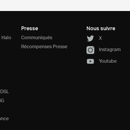
Presse
Nous suivre
 Halo
Communiqués
X
Récompenses Presse
Instagram
Youtube
ADSL
4G
ance