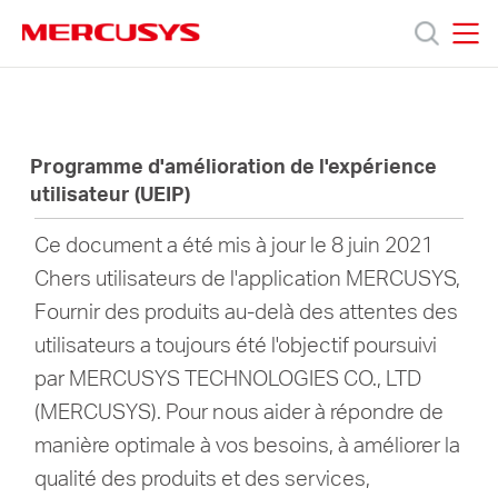
Click
to
skip
MERCUSYS
MERCUSYS
the
Produits
navigation
bar
Programme d'amélioration de l'expérience
Support
utilisateur (UEIP)
A
Ce document a été mis à jour le 8 juin 2021
Chers utilisateurs de l'application MERCUSYS,
propos
Fournir des produits au-delà des attentes des
utilisateurs a toujours été l'objectif poursuivi
de
par MERCUSYS TECHNOLOGIES CO., LTD
(MERCUSYS). Pour nous aider à répondre de
Mercusys
manière optimale à vos besoins, à améliorer la
qualité des produits et des services,