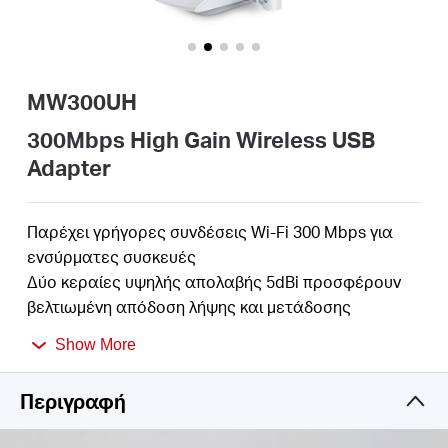
Αγορά
Προϊόντων
MW300UH
300Mbps High Gain Wireless USB
Adapter
Greece
Παρέχει γρήγορες συνδέσεις Wi-Fi 300 Mbps για
/
ενσύρματες συσκευές
Δύο κεραίες υψηλής απολαβής 5dBi προσφέρουν
βελτιωμένη απόδοση λήψης και μετάδοσης
Ελληνικά
Με το MIMO 2×2, οι χρήστες μπορούν εύκολα να
Show More
έχουν πρόσβαση σε ασύρματη σύνδεση υψηλής
ταχύτητας
Περιγραφή
Υποστηρίζει Windows 11/10/8.1/8/7/XP (32 /64bit)