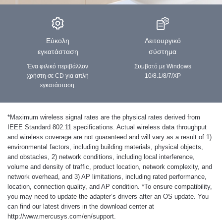
Εύκολη
Λειτουργικό
εγκατάσταση
σύστημα
Ένα φιλικό περιβάλλον
Συμβατό με Windows
χρήστη σε CD για απλή
10/8.1/8/7/XP
εγκατάσταση.
*
Maximum wireless signal rates are the physical rates derived from
IEEE Standard 802.11 specifications. Actual wireless data throughput
and wireless coverage are not guaranteed and will vary as a result of 1)
environmental factors, including building materials, physical objects,
and obstacles, 2) network conditions, including local interference,
volume and density of traffic, product location, network complexity, and
network overhead, and 3) AP limitations, including rated performance,
location, connection quality, and AP condition.
*
To ensure compatibility,
you may need to update the adapter’s drivers after an OS update. You
can find our latest drivers in the download center at
http://www.mercusys.com/en/support.