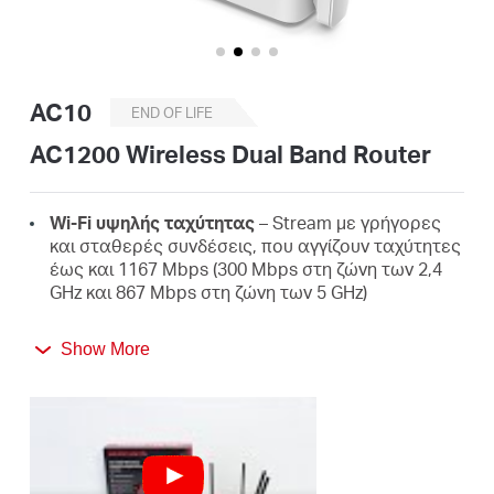
Αγορά
Προϊόντων
AC10
END OF LIFE
AC1200 Wireless Dual Band Router
Greece
Wi-Fi υψηλής ταχύτητας
– Stream με γρήγορες
και σταθερές συνδέσεις, που αγγίζουν ταχύτητες
έως και 1167 Mbps (300 Mbps στη ζώνη των 2,4
/
GHz και 867 Mbps στη ζώνη των 5 GHz)
4 εξωτερικές κεραίες υψηλής απολαβής
–
Ελληνικά
Show More
Ισχυρό σήμα Wi-Fi σε κάθε γωνιά του σπιτιού σας
Εύκολη εγκατάσταση
– Ρύθμιση σε λίγα λεπτά με
καθοδήγηση από ένα διαισθητικό περιβάλλον
εργασίας web
Ενεργοί γονικοί έλεγχοι
– Προστατέψτε την