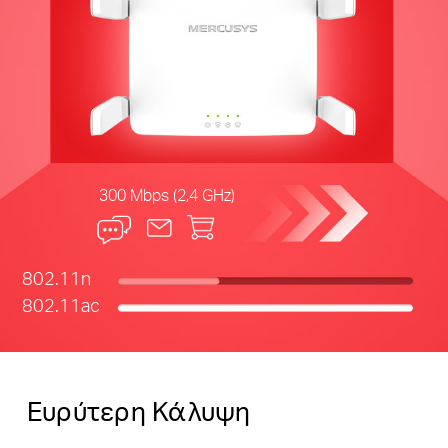
300 Mbps (2,4 GHz)
802.11n
802.11ac
Ευρύτερη Κάλυψη