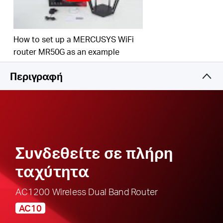
οικογένειά σας ορίζοντας κατάλληλες πολιτικές
πρόσβασης για υπεύθυνη, ασφαλή χρήση του
διαδικτύου
How to set up a MERCUSYS WiFi
Multi-Mode
- Λειτουργία Access Point, λειτουργία
router MR50G as an example
Range Extender και λειτουργία Router που
υποστηρίζονται για την ικανοποίηση όλων των
Περιγραφή
σεναρίων εφαρμογών
Υποστηρίζεται IPTV και IPv6
Συνδεθείτε σε πλήρη
ταχύτητα
AC1200 Wireless Dual Band Router
AC10