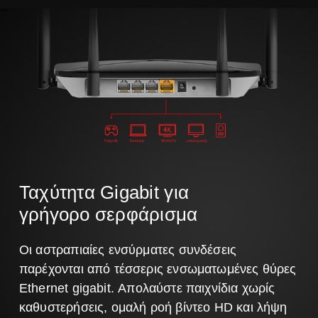
NAS
Παιχνίδι
Desktop
4K HDTV
υπολογιστής
Ταχύτητα Gigabit για
γρήγορo σερφάρισμα
Οι αστραπιαίες ενσύρματες συνδέσεις
παρέχονται από τέσσερις ενσωματωμένες θύρες
Ethernet gigabit.
Απολαύστε παιχνίδια χωρίς
καθυστερήσεις, ομαλή ροή βίντεο HD και λήψη