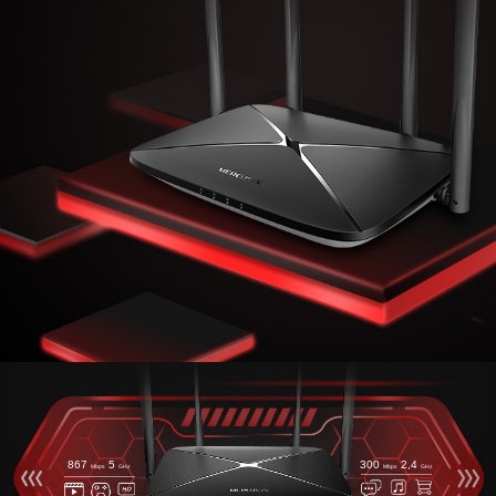
867
5
300
2,4
Mbps
GHz
Mbps
GHz