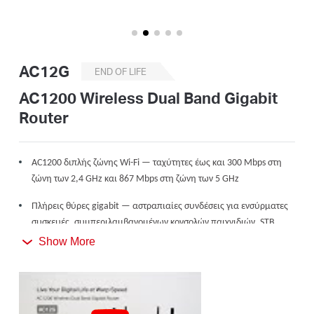
Αγορά
Προϊόντων
AC12G
END OF LIFE
AC1200 Wireless Dual Band Gigabit
Router
Greece
AC1200 διπλής ζώνης Wi-Fi — ταχύτητες έως και 300 Mbps στη
/
ζώνη των 2,4 GHz και 867 Mbps στη ζώνη των 5 GHz
Πλήρεις θύρες gigabit — αστραπιαίες συνδέσεις για ενσύρματες
Ελληνικά
συσκευές, συμπεριλαμβανομένων κονσολών παιχνιδιών, STB,
έξυπνων τηλεοράσεων και άλλων
Show More
Μοιραστείτε με έως και 60 συσκευές — πρόσβαση στο Διαδίκτυο
για πολλαπλό ταυτόχρονο streaming
4 εξωτερικές κεραίες υψηλής απολαβής — ισχυρή ασύρματη