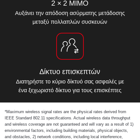
2 × 2 MIMO
Αυξάνει την απόδοση ασύρματης μετάδοσης
μεταξύ πολλαπλών συσκευών
Δίκτυο επισκεπτών
Διατηρήστε το κύριο δίκτυό σας ασφαλές με
ένα ξεχωριστό δίκτυο για τους επισκέπτες
*
Maximum wireless signal rates are the physical rates derived from
IEEE Standard 802.11 specifications. Actual wireless data throughput
and wireless coverage are not guaranteed and will vary as a result of 1)
environmental factors, including building materials, physical objects,
and obstacles, 2) network conditions, including local interference,