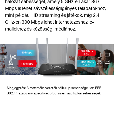
hálózat sebességét, amely 5 GHz-en akár 867
Mbps is lehet sávszélességigényes feladatokhoz,
mint például HD streaming és játékok, míg 2,4
GHz-en 300 Mbps lehet internetezéshez, e-
mailekhez és közösségi médiához.
Megjegyzés: A maximális vezeték nélküli jelsebességek az IEEE
802.11 szabvány specifikációiból származó fizikai sebességek.