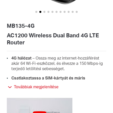
Magyarország
MB135-4G
/
AC1200 Wireless Dual Band 4G LTE
Router
Magyar
4G hálózat
– Ossza meg az internet-hozzáférést
akár 64 Wi-Fi-eszközzel, és élvezze a 150 Mbps-ig
terjedő letöltési sebességet.
Csatlakoztassa a SIM-kártyát és máris
használható
– Nincs szükség konfigurálásra, a SIM-
Továbbiak megjelenítése
kártyák kompatibilitását több éves gyakorlati
tesztelés biztosítja.*
Kétcsatornás 1200 Mbps WiFi
– Gyors WiFi
sebesség, akár 300 Mbps a 2,4 GHz-es sávon és