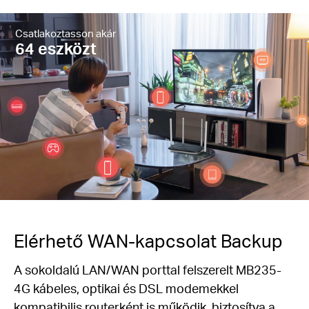
Csatlakoztasson akár
64 eszközt
Elérhető WAN-kapcsolat Backup
A sokoldalú LAN/WAN porttal felszerelt MB235-
4G kábeles, optikai és DSL modemekkel
kompatibilis routerként is működik, biztosítva a