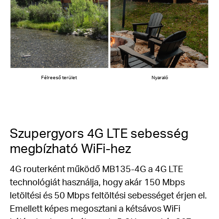
Félreeső terület
Nyaraló
Szupergyors 4G LTE sebesség
megbízható WiFi-hez
4G routerként működő MB135-4G a 4G LTE
technológiát használja, hogy akár 150 Mbps
letöltési és 50 Mbps feltöltési sebességet érjen el.
Emellett képes megosztani a kétsávos WiFi