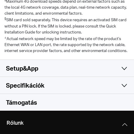
Maximum 4G download speeds depend on external factors such as
the local 4G network coverage, data plan, real-time network capacity,
client limitations, and environmental factors.
§
SIM card sold separately. This device requires an activated SIM card
without a PIN lock. If the SIM is locked, please consult the Quick
Installation Guide for unlocking instructions.
△
Actual network speed may be limited by the rate of the product's
Ethernet WAN or LAN port, the rate supported by the network cable,
internet service provider factors, and other environmental conditions.
Setup&App
Specifikációk
Simple and Functional
Vezeték nélküli
Támogatás
Software
Hálózati típus
Rólunk
EU:
Hardware
Működési módok
FDD-LTE: B1/B3/B5/B7/B8/B20/B28