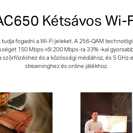
AC650 Kétsávos Wi-F
tudja fogadni a Wi-Fi jeleket. A 256-QAM technológi
ességet 150 Mbps-ről 200 Mbps-ra 33% -kal gyorsabb
a szörfözéshez és a közösségi médiához, és 5 GHz-
streaminghez és online játékhoz.