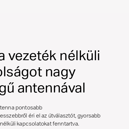
a vezeték nélküli
olságot nagy
gű antennával
antenna pontosabb
esszebbről éri el az útválasztót, gyorsabb
nélküli kapcsolatokat fenntartva.