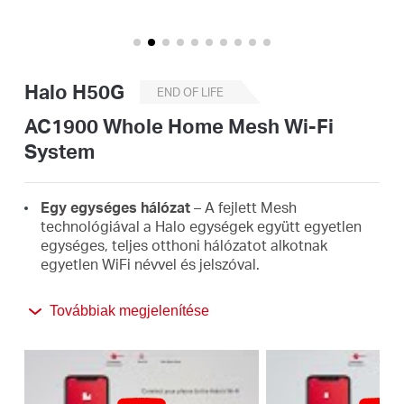
Magyarország
Halo H50G
END OF LIFE
/
AC1900 Whole Home Mesh Wi-Fi
System
Magyar
Egy egységes hálózat
– A fejlett Mesh
technológiával a Halo egységek együtt egyetlen
egységes, teljes otthoni hálózatot alkotnak
egyetlen WiFi névvel és jelszóval.
Zökkenőmentes barangolás
– Automatikusan
Továbbiak megjelenítése
válthat a Halók között, miközben otthonában
mozog, mindig a legjobb jelet kapva, hogy minden
eszközén a leggyorsabb kapcsolatot élvezhesse.
Teljes otthoni lefedettség
– 550 m²-ig terjedő