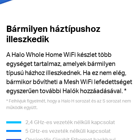
Bármilyen háztípushoz
illeszkedik
A Halo Whole Home WiFi készlet több
egységet tartalmaz, amelyek bármilyen
típusú házhoz illeszkednek.
Ha ez nem elég,
bármikor bővítheti a Mesh WiFi lefedettséget
egyszerűen további Halók hozzáadásával.
*
*
Felhívjuk figyelmét, hogy a Halo H sorozat és az S sorozat nem
működik együtt.
2,4 GHz-es vezeték nélküli kapcsolat
5 GHz-es vezeték nélküli kapcsolat
Opcionális Gigabit Ethernet backhaul