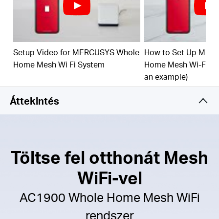
nagy sebességű WiFi-vel, megszüntetve
otthonában a WiFi holtzónákat.
1,9 Gbps kétsávos WiFi
– A Halo H50G gyors és
stabil kapcsolatot biztosít több mint 100 eszköz
számára, akár 1900 Mbps sebességgel, és
Setup Video for MERCUSYS Whole
How to Set Up MER
együttműködik a főbb internetszolgáltatókkal (ISP)
Home Mesh Wi Fi System
Home Mesh Wi-Fi Sy
és modemekkel.
an example)
Egyszerű alkalmazásvezérlés
– Használja a
MERCUSYS alkalmazást a WiFi gyors beállításához
Áttekintés
és kezeléséhez.
Teljes gigabites portok
– 3× Gigabit port Halo
egységenként a villámgyors vezetékes
kapcsolatokért
Töltse fel otthonát Mesh
*
Felhívjuk figyelmét, hogy a Halo H sorozat és az S
WiFi-vel
sorozat nem működik együtt.
AC1900 Whole Home Mesh WiFi
rendszer