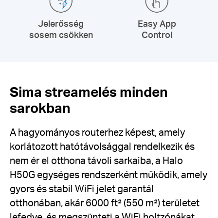
Jelerősség
Easy App
sosem csökken
Control
Sima streamelés minden
sarokban
A hagyományos routerhez képest, amely
korlátozott hatótávolsággal rendelkezik és
nem ér el otthona távoli sarkaiba, a Halo
H50G egységes rendszerként működik, amely
gyors és stabil WiFi jelet garantál
otthonában, akár 6000 ft² (550 m²) területet
lefedve, és megszünteti a WiFi holtzónákat.