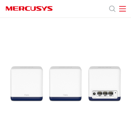
Click
to
skip
MERCUSYS
MERCUSYS
the
Halo
Termékek
navigation
H50G
bar
[V1]
3-
Támogatás
pack
|
AC1900
Rólunk
Whole
Home
Mesh
Hol
Wi-
Fi
System
tudom
megvásárolni