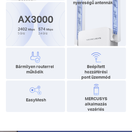
nyereségű antennák
Bármilyen routerrel
Beépített
működik
hozzáférési
pont üzemmód
MERCUSYS
EasyMesh
alkalmazás
vezérlés