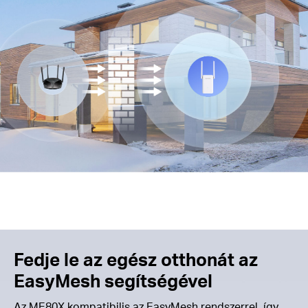
Fedje le az egész otthonát az
EasyMesh segítségével
Az ME80X kompatibilis az EasyMesh rendszerrel, így