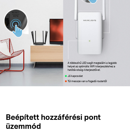
A többszínű LED segít megtalálni a legjobb
helyet az optimális WiFi kiterjesztéshez a
hatótávolság-kiterjesztővel.
Jó kapcsolat
Túl messze van a fogadó routertől
Beépített hozzáférési pont
üzemmód