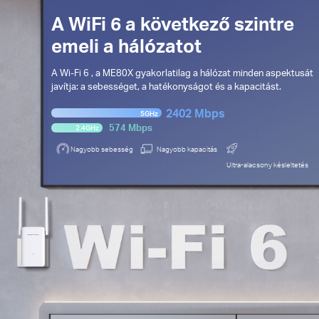
A WiFi 6 a következő szintre
emeli a hálózatot
A Wi-Fi 6 , a ME80X gyakorlatilag a hálózat minden aspektusát
javítja: a sebességet, a hatékonyságot és a kapacitást.
2402 Mbps
5GHz
574 Mbps
2.4GHz
Nagyobb sebesség
Nagyobb kapacitás
Ultra-alacsony késleltetés