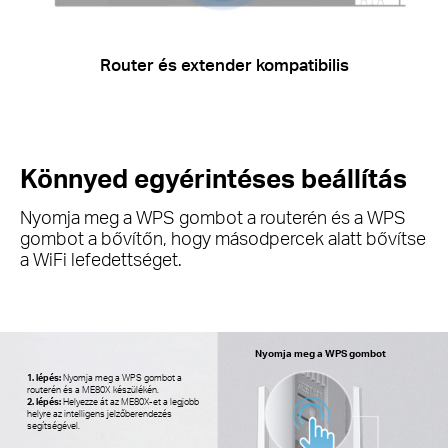
Router és extender kompatibilis
Könnyed egyérintéses beállítás
Nyomja meg a WPS gombot a routerén és a WPS
gombot a bővítőn, hogy másodpercek alatt bővítse
a WiFi lefedettséget.
Nyomja meg a WPS gombot
1. lépés:
Nyomja meg a WPS gombot a
routerén és a ME80X készülékén.
2. lépés:
Helyezze át az ME80X-et a legjobb
helyre az intelligens jelzőberendezés
segítségével.