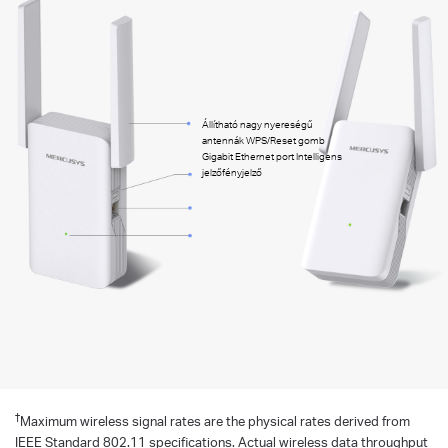
Állítható nagy nyereségű
antennák WPS/Reset gomb
Gigabit Ethernet port Intelligens
jelzőfényjelző
†
Maximum wireless signal rates are the physical rates derived from
IEEE Standard 802.11 specifications. Actual wireless data throughput