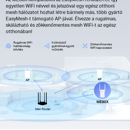
egyetlen WiFi névvel és jelszóval egy egész otthoni
mesh hálózatot hozhat létre bármely más, több gyártó
EasyMesh-t támogató AP-jával. Élvezze a rugalmas,
skálázható és zökkenőmentes mesh WiFi-t az egész
otthonában!
Rugalmas WiFi
Különböző
Zökkenőmentes
hatótávolság-
gyártókkal együtt
WiFi kapcsolatok
bővítés
működik
Main Router