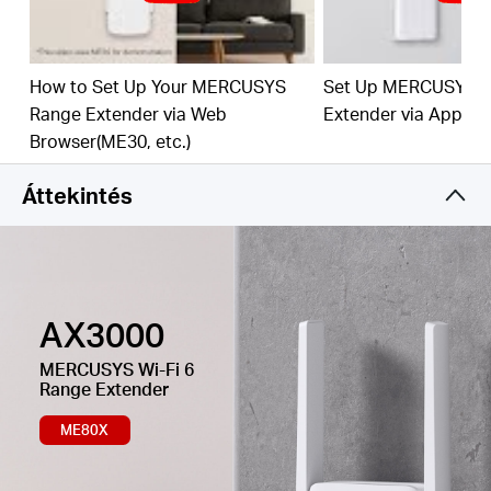
Egyszerű egyérintéses beállítás –
A WPS gomb
megnyomásával pillanatok alatt kibővítheti a Wi-Fi
lefedettséget.
How to Set Up Your MERCUSYS
Set Up MERCUSYS 
Range Extender via Web
Extender via App
Beépített hozzáférési pont üzemmód –
RE
Browser(ME30, etc.)
módban és AP módban is működik.
Hálózatának kezelése alkalmazással -
Állítsa be
Áttekintés
percek alatt, és kezelje a Wi-Fi-t otthon vagy távol
az iOS- vagy Android-eszközökön keresztül.
AX3000
MERCUSYS
Wi-Fi 6
Range Extender
ME80X