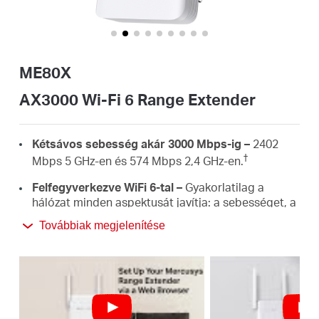
Magyarország
ME80X
/
AX3000 Wi-Fi 6 Range Extender
Magyar
Kétsávos sebesség akár 3000 Mbps-ig –
2402
†
Mbps 5 GHz-en és 574 Mbps 2,4 GHz-en.
Felfegyverkezve WiFi 6-tal –
Gyakorlatilag a
hálózat minden aspektusát javítja: a sebességet, a
hatékonyságot és a kapacitást.
Továbbiak megjelenítése
Gigabites vezetékes kapcsolat –
Gyors vezetékes
kapcsolatokat biztosít PCS, IPTVS.és
játékkonzolok számára.
Bármilyen routerrel működik –
A WiFi kiterjesztése
‡
oda, ahol a legnagyobb szükség van rá.