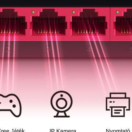
ree Játék
IP Kamera
Nyomtató