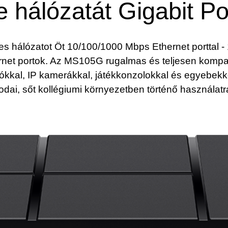
e hálózatát Gigabit Po
s hálózatot Öt 10/100/1000 Mbps Ethernet porttal -
et portok. Az MS105G rugalmas és teljesen kompatib
kkal, IP kamerákkal, játékkonzolokkal és egyebekkel.
rodai, sőt kollégiumi környezetben történő használatr