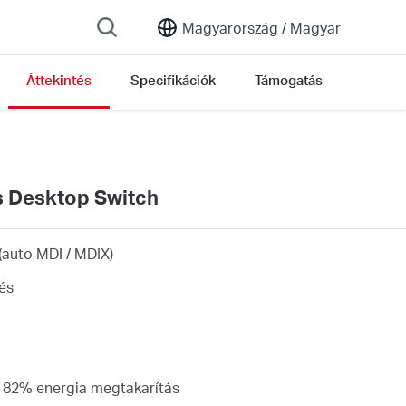
Magyarország /
Magyar
Áttekintés
Specifikációk
Támogatás
s Desktop Switch
(auto MDI / MDIX)
és
r 82% energia megtakarítás