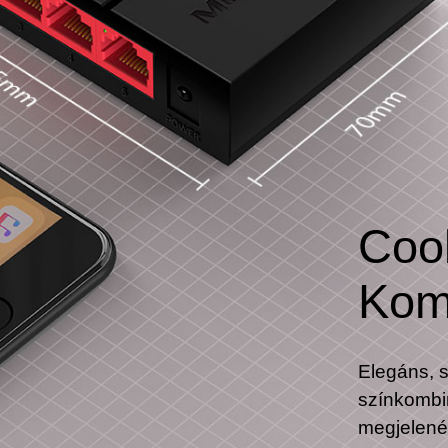
Cool
Kom
Elegáns, s
színkombi
megjelenés