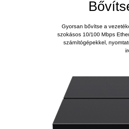
Bővíts
Gyorsan bővítse a vezetéke
szokásos 10/100 Mbps Ethern
számítógépekkel, nyomtató
i