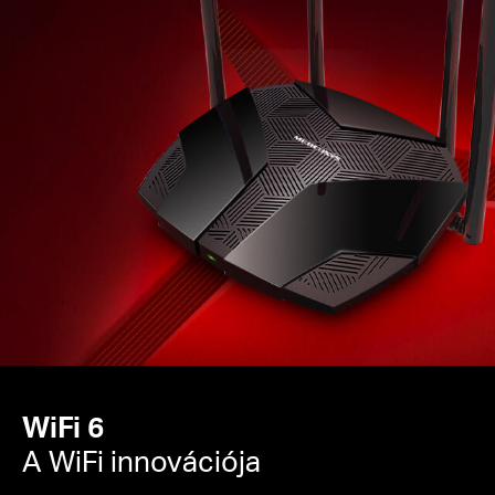
Hozzáférési pont mód
– Kibővíti a vezetékes
hálózatot, és vezeték nélkülivé teszi
WiFi 6
A WiFi innovációja