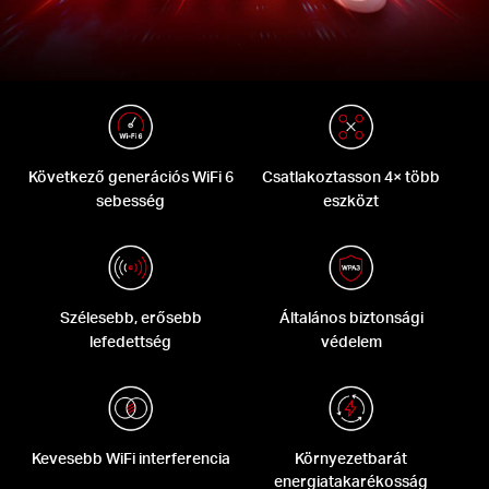
Következő generációs WiFi 6
Csatlakoztasson 4× több
sebesség
eszközt
Szélesebb, erősebb
Általános biztonsági
lefedettség
védelem
Kevesebb WiFi interferencia
Környezetbarát
energiatakarékosság