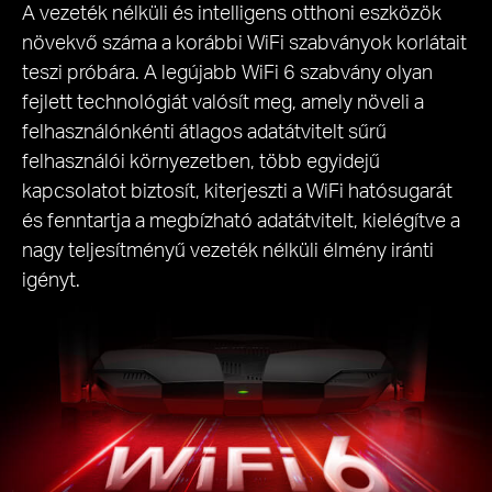
A vezeték nélküli és intelligens otthoni eszközök
növekvő száma a korábbi WiFi szabványok korlátait
teszi próbára.
A legújabb WiFi 6 szabvány olyan
fejlett technológiát valósít meg, amely növeli a
felhasználónkénti átlagos adatátvitelt sűrű
felhasználói környezetben, több egyidejű
kapcsolatot biztosít, kiterjeszti a WiFi hatósugarát
és fenntartja a megbízható adatátvitelt, kielégítve a
nagy teljesítményű vezeték nélküli élmény iránti
igényt.