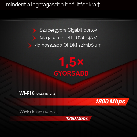
mindent a legmagasabb beállításokra.†
Szupergyors Gigabit portok
Magasan fejlett 1024-QAM
4x hosszabb OFDM szimbólum
1,5×
GYORSABB
Wi-Fi 6,
802.11ax 2x2
1800 Mbps
Wi-Fi 5,
802.11ac 2x2
1200 Mbps