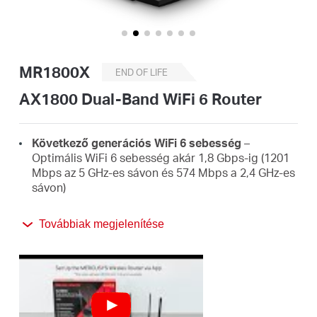
Magyarország
MR1800X
END OF LIFE
/
AX1800 Dual-Band WiFi 6 Router
Magyar
Következő generációs WiFi 6 sebesség
–
Optimális WiFi 6 sebesség akár 1,8 Gbps-ig (1201
Mbps az 5 GHz-es sávon és 574 Mbps a 2,4 GHz-es
sávon)
4-szer nagyobb kapacitás
– az OFDMA és a MU-
Továbbiak megjelenítése
MIMO lehetővé teszi az egyidejű adatátvitelt több
eszközre és több eszközről, javítva ezzel a hálózat
általános hatékonyságát
Szélesebb, erősebb lefedettség
– A 4-szeres
többirányú, nagy nyereségű antennák
Beamforming funkcióval stabil kapcsolatokat