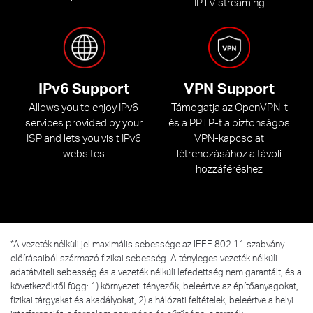
IPTV streaming
IPv6 Support
VPN Support
Allows you to enjoy IPv6
Támogatja az OpenVPN-t
services provided by your
és a PPTP-t a biztonságos
ISP and lets you visit IPv6
VPN-kapcsolat
websites
létrehozásához a távoli
hozzáféréshez
*
A vezeték nélküli jel maximális sebessége az IEEE 802.11 szabvány
előírásaiból származó fizikai sebesség. A tényleges vezeték nélküli
adatátviteli sebesség és a vezeték nélküli lefedettség nem garantált, és a
következőktől függ: 1) környezeti tényezők, beleértve az építőanyagokat,
fizikai tárgyakat és akadályokat, 2) a hálózati feltételek, beleértve a helyi