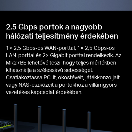
2,5 Gbps portok a nagyobb
hálózati teljesítmény érdekében
1× 2,5 Gbps-os WAN-porttal, 1× 2,5 Gbps-os
LAN-porttal és 2× Gigabit porttal rendelkezik. Az
MR27BE lehetővé teszi, hogy teljes mértékben
kihasználja a szélessávú sebességet.
Csatlakoztassa PC-it, okostévéit, játékkonzoljait
vagy NAS-eszközeit a portokhoz a villámgyors
vezetékes kapcsolat érdekében.