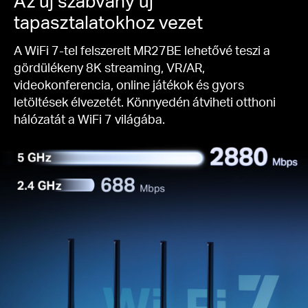
Az új szabvány új
tapasztalatokhoz vezet
A WiFi 7-tel felszerelt MR27BE lehetővé teszi a
gördülékeny 8K streaming, VR/AR,
videokonferencia, online játékok és gyors
letöltések élvezetét. Könnyedén átviheti otthoni
hálózatát a WiFi 7 világába.