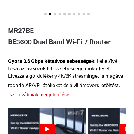
Magyarország
MR27BE
/
BE3600 Dual Band Wi-Fi 7 Router
Magyar
Gyors 3,6 Gbps kétsávos sebességek:
Lehetővé
teszi az eszközök teljes sebességű működését.
Élvezze a gördülékeny 4K/8K streaminget, a magával
†
ragadó AR/VR-játékokat és a villámgyors letöltést.
Legújabb WiFi 7:
A 160 MHz-es csatornák, a 4K-QAM,
Továbbiak megjelenítése
az MLO és a WiFi 7 által kínált egyéb funkciókkal
felfegyverkezve a hálózatot lenyűgöző teljesítményt
‡
nyújt.
Multi-Link Operation (MLO):
Növeli az
áteresztőképességet, csökkenti a késleltetést és