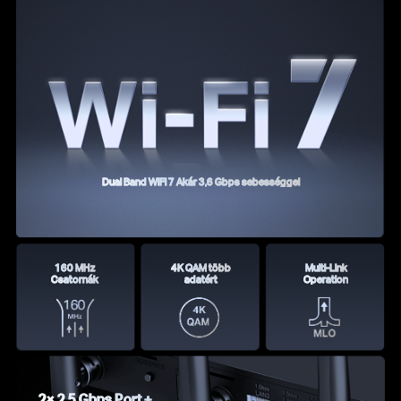
Dual Band WiFi 7 Akár 3,6 Gbps sebességgel
160 MHz
4K QAM több
Multi-Link
Csatornák
adatért
Operation
2× 2.5 Gbps Port +