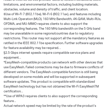
limitations, and environmental factors, including building materials,
obstacles, volume and density of traffic, and client location.
‡Use of Wi-Fi 7 (802.11be), Wi-Fi 6 (802.11ax), and features including
Multi-Link Operation (MLO), 160 MHz Bandwidth, 4K-QAM, Multi-RUs,
OFDMA, and MU-MIMO requires clients to also support the
corresponding features. The 160 MHz bandwidth on the 5 GHz band
may be unavailable in some regions/countries due to regulatory
restrictions. This router may not support all the mandatory features as
ratified in the IEEE 802.11be specification. Further software upgrades
for feature availability may be required. .
§2.5 Gbps internet speeds require compatible service plans and
equipment. .
*EasyMesh-compatible products can network with other devices that
use EasyMesh. Failed connections may be due to firmware conflicts of
different vendors. The EasyMesh-compatible function is still being
developed on some models and will be supported in subsequent
software updates. This product is compatible with standardized
EasyMesh technology but has not obtained the Wi-Fi EasyMeshTM
certification. .
**Use of WPA3 requires clients to also support the corresponding
feature. .
Actual network speed may be limited by the rate of the product‘s