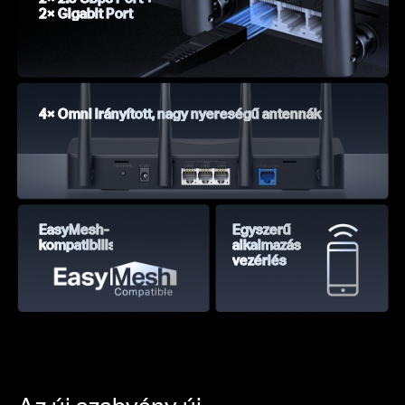
2× Gigabit Port
4× Omni irányított, nagy nyereségű antennák
EasyMesh-
Egyszerű
kompatibilis
alkalmazás
vezérlés