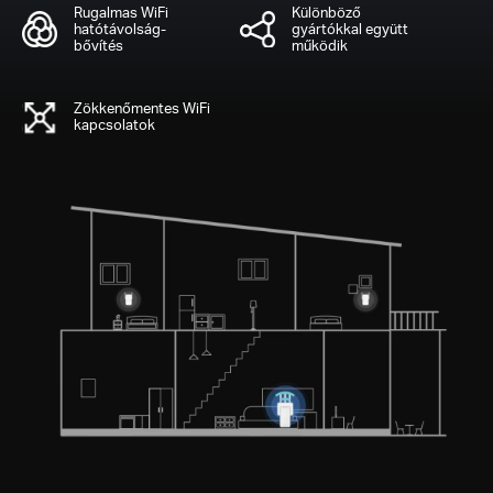
Rugalmas WiFi
Különböző
hatótávolság-
gyártókkal együtt
bővítés
működik
Zökkenőmentes WiFi
kapcsolatok