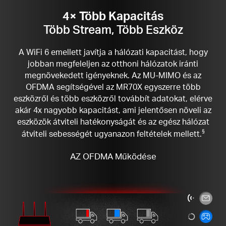
4× Több Kapacitás
Több Stream, Több Eszköz
A WiFi 6 emellett javítja a hálózati kapacitást, hogy
jobban megfeleljen az otthoni hálózatok iránti
megnövekedett igényeknek. Az MU-MIMO és az
OFDMA segítségével az MR70X egyszerre több
eszközről és több eszközről továbbít adatokat, elérve
akár 4x nagyobb kapacitást, ami jelentősen növeli az
eszközök átviteli hatékonyságát és az egész hálózat
átviteli sebességét ugyanazon feltételek mellett.
§
AZ OFDMA Működése