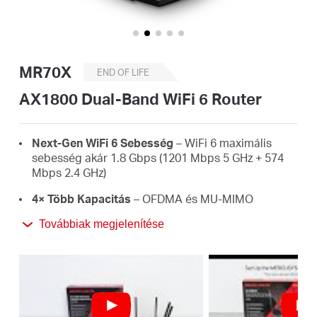
Magyarország
MR70X
END OF LIFE
/
AX1800 Dual-Band WiFi 6 Router
Magyar
Next-Gen WiFi 6 Sebesség
– WiFi 6 maximális
sebesség akár 1.8 Gbps (1201 Mbps 5 GHz + 574
Mbps 2.4 GHz)
4× Több Kapacitás
– OFDMA és MU-MIMO
technológiákkal nagyobb sebesség érhető el és
Továbbiak megjelenítése
több kliens használhatja a WiFi hálózatot
Nagyobb, Erősebb Lefedettség
– 4× külső,
nagynyereségű antennával és a Beamforming
technológiával nagyobb területet fedhet le WiFi
hálózattal.