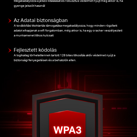
Megakadályozza a jelszó kitalálását és robusztus védelmet nyújt még akkor is, ha
gyenge jelszót használ
Az Adatai biztonságban
A továbbítási titoktartás támogatása megakadályozza, hogy minden rögzített
adatot elkapjanak a wifi forgalomban, még akkor is, ha egy cracker veszélyezteti
a munkamenet titkos kulcsait
Fejlesztett kódolás
A logikailag törhetetlennek tartott 128 bites titkosítás aktív védelmet nyújt a
biztonsági fenyegetések és a behatolók ellen.