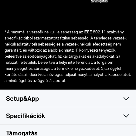
támogatás
*
A maximális vezeték nélküli jelsebesség az IEEE 802.11 szabvány
specifikációiból származtatott fizikai sebesség. A tényleges vezeték
nélküli adatátviteli sebesség és a vezeték nélküli lefedettség nem
garantált, és változik az alábbiak miatt: 1) környezeti tényezők,
beleértve az építőanyagokat, fizikai tárgyakat és akadályokat, 2)
hálózati feltételek, beleértve a helyi interferenciát, a forgalom
mennyiségét és sűrűségét, a termék elhelyezkedését, 3) az ügyfél
korlátozásai, ideértve a névleges teljesítményt, a helyet, a kapcsolatot,
a minőséget és az ügyfél állapotát.
Setup&App
Specifikációk
Simple and Functional
Vezeték nélküli
Támogatás