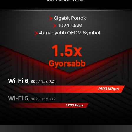
Gigabit Portok
1024-QAM
4x nagyobb OFDM Symbol
1.5x
Gyorsabb
Wi-Fi 6,
802.11ax 2x2
1800 Mbps
Wi-Fi 5,
802.11ac 2x2
1200 Mbps