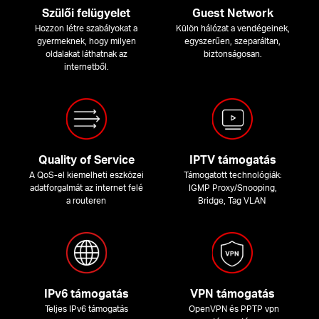
Szülői felügyelet
Guest Network
Hozzon létre szabályokat a
Külön hálózat a vendégeinek,
gyermeknek, hogy milyen
egyszerűen, szeparáltan,
oldalakat láthatnak az
biztonságosan.
internetből.
Quality of Service
IPTV támogatás
A QoS-el kiemelheti eszközei
Támogatott technológiák:
adatforgalmát az internet felé
IGMP Proxy/Snooping,
a routeren
Bridge, Tag VLAN
IPv6 támogatás
VPN támogatás
Teljes IPv6 támogatás
OpenVPN és PPTP vpn