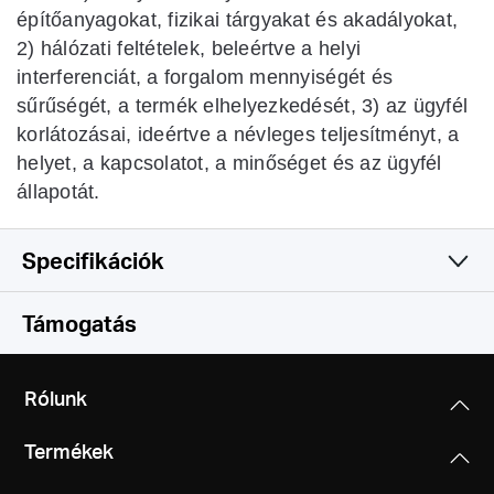
építőanyagokat, fizikai tárgyakat és akadályokat,
2) hálózati feltételek, beleértve a helyi
interferenciát, a forgalom mennyiségét és
sűrűségét, a termék elhelyezkedését, 3) az ügyfél
korlátozásai, ideértve a névleges teljesítményt, a
helyet, a kapcsolatot, a minőséget és az ügyfél
állapotát.
Specifikációk
Vezeték nélküli
Támogatás
Software
Vezeték nélküli szabványok
Rólunk
IEEE 802.11n, IEEE 802.11g, IEEE 802.11b
Hardware
WAN típus
Termékek
Dynamic IP/Static IP/PPPoE/L2TP/PPTP
Frekvencia
Egyéb
Dimenziók