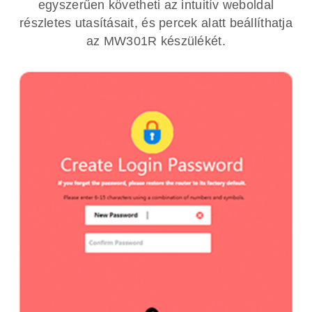
egyszerűen követheti az intuitív weboldal
részletes utasításait, és percek alatt beállíthatja
az MW301R készülékét.