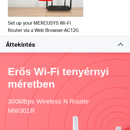
Set up your MERCUSYS Wi-Fi
Router via a Web Browser-AC12G
Áttekintés
Erős Wi-Fi tenyérnyi
méretben
300Mbps Wireless N Router
MW301R