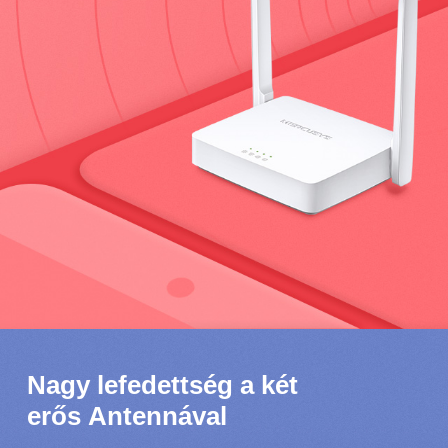
Nagy lefedettség a két
erős Antennával