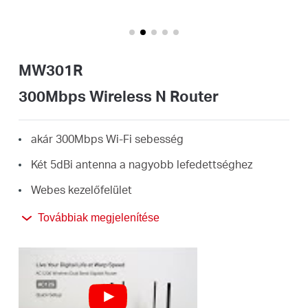
Magyarország
MW301R
/
300Mbps Wireless N Router
Magyar
akár 300Mbps Wi-Fi sebesség
Két 5dBi antenna a nagyobb lefedettséghez
Webes kezelőfelület
max. 100 Mbps internethez ajánljuk
Továbbiak megjelenítése