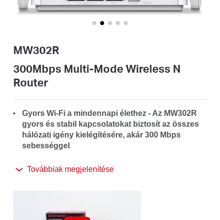
Magyarország
MW302R
/
300Mbps Multi-Mode Wireless N
Router
Magyar
Gyors Wi-Fi a mindennapi élethez - Az MW302R
gyors és stabil kapcsolatokat biztosít az összes
hálózati igény kielégítésére, akár 300 Mbps
sebességgel
Szélesebb lefedettség - nagy nyereségű külső
Továbbiak megjelenítése
antennákkal felszerelve, amelyek erős Wi-Fi
jeleket juttatnak el otthona minden sarkába
Multi-Mode
—Négy mód egy eszközben, az összes