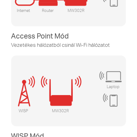
Internet
Router
MW302R
Access Point Mód
Vezetékes hálózatból csinál Wi-Fi hálózatot
Laptop
WISP
MW302R
WISP Mód