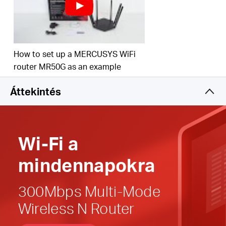
alkalmazási szituáció kielégítésére
Egyszerű telepítés
—
Az intuitív weboldal percek
alatt végigvezeti Önt a telepítési folyamaton
How to set up a MERCUSYS WiFi
Szülői Felügyelet
— A gyermekek védelme
router MR50G as an example
érdekében alakítson ki megfelelő hozzáférési
szabályokat
Áttekintés
IPv6 (Internet Protocol version 6) kompatibilis
Wi-Fi
a
mindennapokra
300Mbps Multi-Mode
Wireless N Router