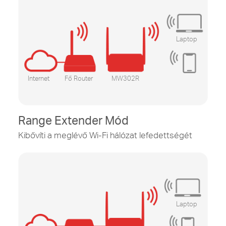
Laptop
Internet
Fő Router
MW302R
Range Extender Mód
Kibővíti a meglévő Wi-Fi hálózat lefedettségét
Laptop