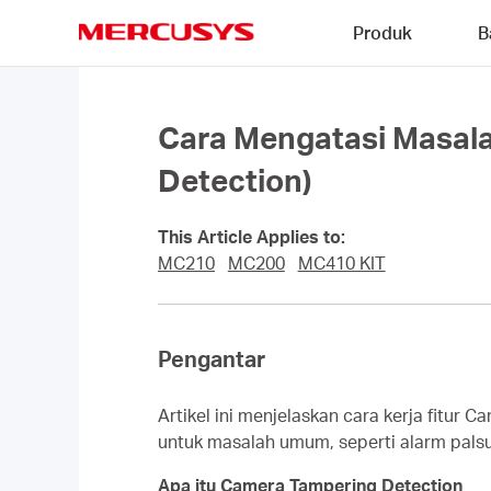
Click
Produk
B
to
skip
MERCUSYS
the
navigation
bar
Cara Mengatasi Masal
Detection)
This Article Applies to:
MC210
MC200
MC410 KIT
Pengantar
Artikel ini menjelaskan cara kerja fitu
untuk masalah umum, seperti alarm palsu 
Apa itu Camera Tampering Detection