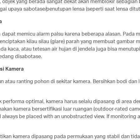
, objek yang berada sangat dekat akan memblokir sebagian
ai upaya sabotase/penutupan lensa (seperti saat lensa ditu
a
 dapat memicu alarm palsu karena beberapa alasan. Pada ma
ciptakan kilau silau (
glare
) parah yang membuat gambar menj
a kaca, atau tetesan air hujan di jendela juga bisa menutu
edang disabotase.
isi Kamera
n atau ranting pohon di sekitar kamera. Bersihkan bodi dan 
uk performa optimal, kamera harus selalu dipasang di area 
akan kamera bersertifikasi luar ruangan (outdoor-rated came
always be placed with an unobstructed view. If monitoring 
stikan kamera dipasang pada permukaan yang stabil dan ti