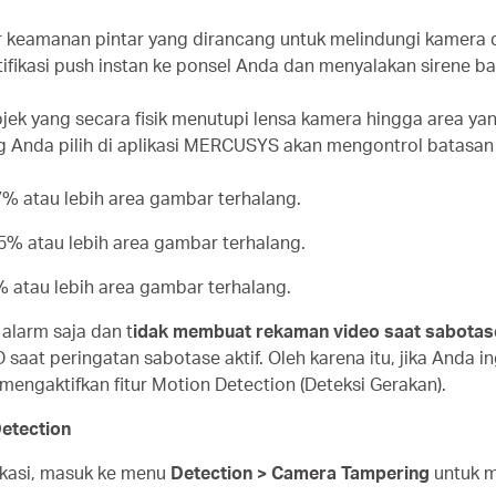
r keamanan pintar yang dirancang untuk melindungi kamera d
fikasi push instan ke ponsel Anda dan menyalakan sirene baw
bjek yang secara fisik menutupi lensa kamera hingga area ya
ang Anda pilih di aplikasi MERCUSYS akan mengontrol batasa
 77% atau lebih area gambar terhalang.
.5% atau lebih area gambar terhalang.
61% atau lebih area gambar terhalang.
 alarm saja dan t
idak membuat rekaman video saat sabotase
saat peringatan sabotase aktif. Oleh karena itu, jika Anda 
mengaktifkan fitur Motion Detection (Deteksi Gerakan).
etection
kasi, masuk ke menu
Detection > Camera Tampering
untuk m