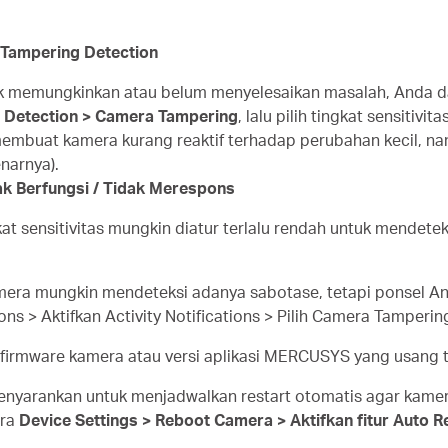
s Tampering Detection
dak memungkinkan atau belum menyelesaikan masalah, Anda d
> Detection > Camera Tampering
, lalu pilih tingkat sensitivit
membuat kamera kurang reaktif terhadap perubahan kecil, nam
narnya).
ak Berfungsi / Tidak Merespons
at sensitivitas mungkin diatur terlalu rendah untuk mendete
mera mungkin mendeteksi adanya sabotase, tetapi ponsel An
ns > Aktifkan Activity Notifications > Pilih Camera Tamperin
i firmware kamera atau versi aplikasi MERCUSYS yang usang
enyarankan untuk menjadwalkan restart otomatis agar kamera
era
Device Settings > Reboot Camera > Aktifkan fitur Auto R