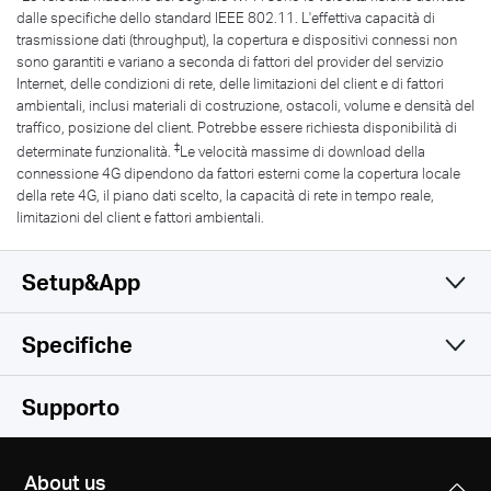
dalle specifiche dello standard IEEE 802.11. L'effettiva capacità di
trasmissione dati (throughput), la copertura e dispositivi connessi non
sono garantiti e variano a seconda di fattori del provider del servizio
Internet, delle condizioni di rete, delle limitazioni del client e di fattori
ambientali, inclusi materiali di costruzione, ostacoli, volume e densità del
traffico, posizione del client. Potrebbe essere richiesta disponibilità di
‡
determinate funzionalità.
Le velocità massime di download della
connessione 4G dipendono da fattori esterni come la copertura locale
della rete 4G, il piano dati scelto, la capacità di rete in tempo reale,
limitazioni del client e fattori ambientali.
Setup&App
Specifiche
Una sola app semplice e
Wireless
Supporto
funzionale
Software
Wireless Standards
About us
IEEE 802.11b/g/n