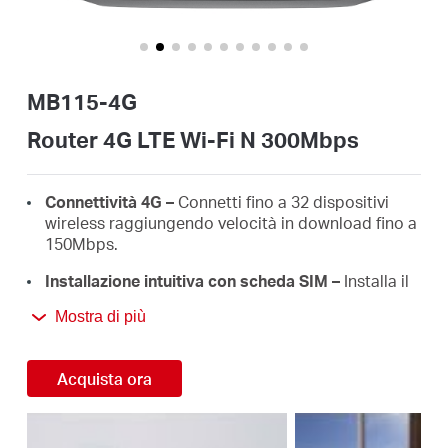
Italy
MB115-4G
/
Router 4G LTE Wi-Fi N 300Mbps
Italian
Connettività 4G –
Connetti fino a 32 dispositivi
wireless raggiungendo velocità in download fino a
150Mbps.
Installazione intuitiva con scheda SIM –
Installa il
router con semplicità senza bisogno di alcuna
Mostra di più
configurazione.*
Connessione Wi-Fi veloce
– Raggiungi velocità di
Acquista ora
connessione fino a 300Mbps.
Massima copertura
– Goditi connessioni stabili ed
efficienti su ogni dispositivo grazie alle quattro