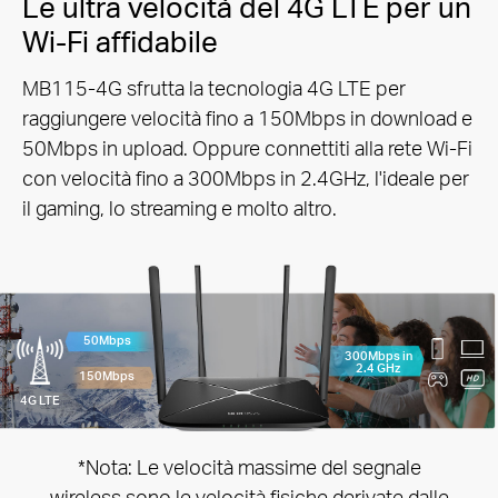
Le ultra velocità del 4G LTE per un
Wi-Fi affidabile
MB115-4G sfrutta la tecnologia 4G LTE per
raggiungere velocità fino a 150Mbps in download e
50Mbps in upload.
Oppure connettiti alla rete Wi-Fi
con velocità fino a 300Mbps in 2.4GHz, l'ideale per
il gaming, lo streaming e molto altro.
50Mbps
300Mbps in
2.4 GHz
150Mbps
4G LTE
*Nota: Le velocità massime del segnale
wireless sono le velocità fisiche derivate dalle