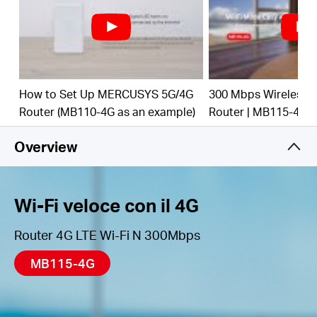
antenne LTE.
Modalità router Wi-Fi –
Inserisci un cavo di rete
nella porta LAN/WAN per un accesso flessibile alla
rete anche quando non c'è connessione 4G.
*N.B.: Assicurati che la tua scheda SIM non sia
How to Set Up MERCUSYS 5G/4G
300 Mbps Wireless 
bloccata.
Router (MB110-4G as an example)
Router | MB115-4G
Overview
Wi-Fi veloce con il 4G
Router 4G LTE Wi-Fi N 300Mbps
MB115-4G