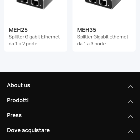
Italy
MEH25
MEH35
Splitter Gigabit Ethernet
Splitter Gigabit Ethernet
/
da 1 a 2 porte
da 1 a 3 porte
Italian
About us
Prodotti
Press
Dove acquistare