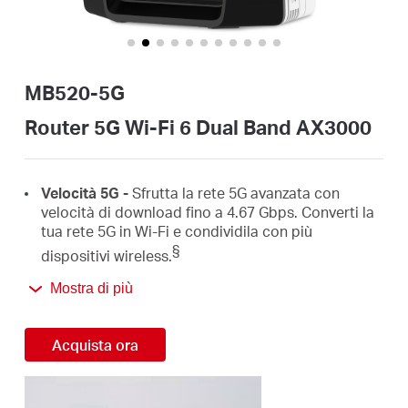
Italy
MB520-5G
/
Router 5G Wi-Fi 6 Dual Band AX3000
Italian
Velocità
5G -
Sfrutta la rete 5G avanzata con
velocità di download fino a 4.67 Gbps. Converti la
tua rete 5G in Wi-Fi e condividila con più
§
dispositivi wireless.
Mostra di più
Wi-Fi 6 Dual Band AX3000
–
Velocità fino a 2402
Mbps sulla banda 5 GHz
e fino a 574
Mbps sulla
‡
banda 2.4 GHz
.
Acquista ora
SIM card Plug and Play –
Nessuna configurazione
necessaria, la compatibilità delle schede SIM è